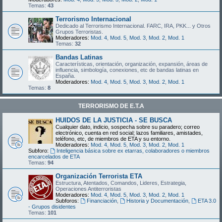
Temas:
43
Terrorismo Internacional
Dedicado al Terrorismo Internacional. FARC, IRA, PKK... y Otros
Grupos Terroristas.
Moderadores:
Mod. 4
,
Mod. 5
,
Mod. 3
,
Mod. 2
,
Mod. 1
Temas:
32
Bandas Latinas
Características, orientación, organización, expansión, áreas de
influencia, simbología, conexiones, etc de bandas latinas en
España.
Moderadores:
Mod. 4
,
Mod. 5
,
Mod. 3
,
Mod. 2
,
Mod. 1
Temas:
8
TERRORISMO DE E.T.A
HUIDOS DE LA JUSTICIA - SE BUSCA
Cualquier dato, indicio, sospecha sobre su paradero; correo
electrónico, cuenta en red social; lazos familiares, amistades,
teléfono, etc, de miembros de ETA y su entorno.
Moderadores:
Mod. 4
,
Mod. 5
,
Mod. 3
,
Mod. 2
,
Mod. 1
Subforo:
Inteligencia básica sobre ex etarras, colaboradores o miembros
encarcelados de ETA
Temas:
94
Organización Terrorista ETA
Estructura, Atentados, Comandos, Lideres, Estrategia,
Operaciones Antiterroristas
Moderadores:
Mod. 4
,
Mod. 5
,
Mod. 3
,
Mod. 2
,
Mod. 1
Subforos:
Financiación
,
Historia y Documentación
,
ETA 3.0
- Grupos disidentes
Temas:
101