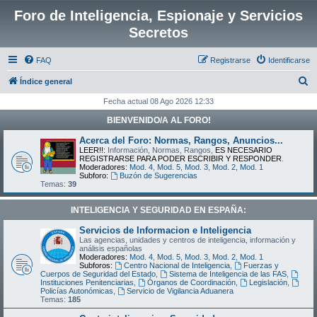
Foro de Inteligencia, Espionaje y Servicios
Secretos
FAQ
Registrarse
Identificarse
B
Índice general
u
Fecha actual 08 Ago 2026 12:33
s
BIENVENIDO/A AL FORO!
c
Acerca del Foro: Normas, Rangos, Anuncios...
a
LEER!!:
Información, Normas, Rangos,
ES NECESARIO
REGISTRARSE PARA PODER ESCRIBIR Y RESPONDER
.
r
Moderadores:
Mod. 4
,
Mod. 5
,
Mod. 3
,
Mod. 2
,
Mod. 1
Subforo:
Buzón de Sugerencias
Temas:
39
INTELIGENCIA Y SEGURIDAD EN ESPAÑA:
Servicios de Informacion e Inteligencia
Las agencias, unidades y centros de inteligencia, información y
análisis españolas
Moderadores:
Mod. 4
,
Mod. 5
,
Mod. 3
,
Mod. 2
,
Mod. 1
Subforos:
Centro Nacional de Inteligencia
,
Fuerzas y
Cuerpos de Seguridad del Estado
,
Sistema de Inteligencia de las FAS
,
Instituciones Penitenciarias
,
Órganos de Coordinación
,
Legislación
,
Policías Autonómicas
,
Servicio de Vigilancia Aduanera
Temas:
185