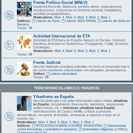
Frente Político-Social (MNLV)
Izquierda Abertzale, Batasuna, partidos afines, negociaciones,
movilizaciones, conexiones en territorio nacional, mediadores,
actividad propagandística...
Moderadores:
Mod. 4
,
Mod. 5
,
Mod. 3
,
Mod. 2
,
Mod. 1
Subforos:
Líderes de Sortu
,
Líderes SEGI-ERNAI
,
Líderes de Sortu en
Navarra
Temas:
70
Actividad Internacional de ETA
Actividad de ETA fuera de España: Apoyos en Europa, Conexión
irlandesa, Actividad en Sudamérica, Propaganda, Cobijo, Acciones,
Estrategias...
Moderadores:
Mod. 4
,
Mod. 5
,
Mod. 3
,
Mod. 2
,
Mod. 1
Temas:
19
Frente Judicial
Sección dedicada al análisis judiciales en torno al entramado etarra
así como cuestiones relacionadas con abogados, jurisprudencia...
Subforo:
Líderes bertsolaris
Temas:
23
TERRORISMO ISLAMICO O YIHADISTA
Yihadismo en España
Sección dedicada a recopilar información sobre células
yihadistas
en España
: reclutamiento, financiación, atentados, operaciones
antiterroristas, etc y
menciones yihadistas hacia España
:
reivindicaciones de Ceuta y Melilla, críticas a posturas
democráticas, recuperar al-Andalus, amenazas a nuestras tropas en el
exterior, etc.
Moderadores:
Mod. 4
,
Mod. 5
,
Mod. 3
,
Mod. 2
,
Mod. 1
Subforos:
INTELIGENCIA BÁSICA SOBRE YIHADISTAS
,
Operaciones
contra-terroristas y actividad en prisiones
,
Actividades religiosas y ONG's
,
Atentado del 11-M