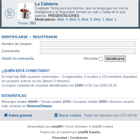
La Cafeteria
Cualquier Tema para los foreros, que no tenga que ver con la
Inteligencia y la Seguridad, tomate un cafe y habla de lo que
quieras.
PRESENTACIONES
Moderadores:
Mod. 4
,
Mod. 5
,
Mod. 3
,
Mod. 2
,
Mod. 1
Temas:
253
IDENTIFICARSE
•
REGISTRARSE
Nombre de Usuario:
Contraseña:
Olvidé mi contraseña
Recordar
¿QUIÉN ESTÁ CONECTADO?
En total hay
515
usuarios conectados :: 0 registrados, 0 ocultos y 515 invitados (basados
en usuarios activos en los últimos 5 minutos)
La mayor cantidad de usuarios identificados fue
21867
el 02 Jun 2026 03:16
ESTADÍSTICAS
Mensajes totales
69445
• Temas totales
2476
• Usuarios totales
9059
• Nuestro usuario
más reciente es
DeimosOlimpic
Índice general
Borrar cookies
Todos los horarios son
UTC+02:00
Desarrollado por
phpBB
® Forum Software © phpBB Limited
Traducción al español por
phpBB España
Privacidad
|
Condiciones