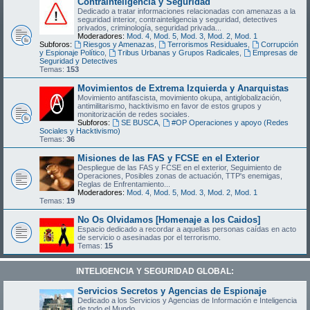
Contrainteligencia y Seguridad
Dedicado a tratar informaciones relacionadas con amenazas a la
seguridad interior, contrainteligencia y seguridad, detectives
privados, criminología, seguridad privada...
Moderadores:
Mod. 4
,
Mod. 5
,
Mod. 3
,
Mod. 2
,
Mod. 1
Subforos:
Riesgos y Amenazas
,
Terrorismos Residuales
,
Corrupción
y Espionaje Político
,
Tribus Urbanas y Grupos Radicales
,
Empresas de
Seguridad y Detectives
Temas:
153
Movimientos de Extrema Izquierda y Anarquistas
Movimiento antifascista, movimiento okupa, antiglobalización,
antimilitarismo, hacktivismo en favor de estos grupos y
monitorización de redes sociales.
Subforos:
SE BUSCA
,
#OP Operaciones y apoyo (Redes
Sociales y Hacktivismo)
Temas:
36
Misiones de las FAS y FCSE en el Exterior
Despliegue de las FAS y FCSE en el exterior, Seguimiento de
Operaciones, Posibles zonas de actuación, TTP's enemigas,
Reglas de Enfrentamiento...
Moderadores:
Mod. 4
,
Mod. 5
,
Mod. 3
,
Mod. 2
,
Mod. 1
Temas:
19
No Os Olvidamos [Homenaje a los Caidos]
Espacio dedicado a recordar a aquellas personas caídas en acto
de servicio o asesinadas por el terrorismo.
Temas:
15
INTELIGENCIA Y SEGURIDAD GLOBAL:
Servicios Secretos y Agencias de Espionaje
Dedicado a los Servicios y Agencias de Información e Inteligencia
de todo el Mundo.