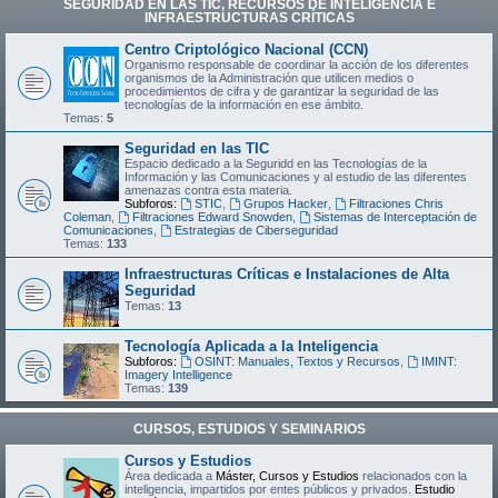
SEGURIDAD EN LAS TIC, RECURSOS DE INTELIGENCIA E
INFRAESTRUCTURAS CRÍTICAS
Centro Criptológico Nacional (CCN)
Organismo responsable de coordinar la acción de los diferentes
organismos de la Administración que utilicen medios o
procedimientos de cifra y de garantizar la seguridad de las
tecnologías de la información en ese ámbito.
Temas:
5
Seguridad en las TIC
Espacio dedicado a la Seguridd en las Tecnologías de la
Información y las Comunicaciones y al estudio de las diferentes
amenazas contra esta materia.
Subforos:
STIC
,
Grupos Hacker
,
Filtraciones Chris
Coleman
,
Filtraciones Edward Snowden
,
Sistemas de Interceptación de
Comunicaciones
,
Estrategias de Ciberseguridad
Temas:
133
Infraestructuras Críticas e Instalaciones de Alta
Seguridad
Temas:
13
Tecnología Aplicada a la Inteligencia
Subforos:
OSINT: Manuales, Textos y Recursos
,
IMINT:
Imagery Intelligence
Temas:
139
CURSOS, ESTUDIOS Y SEMINARIOS
Cursos y Estudios
Área dedicada a
Máster, Cursos y Estudios
relacionados con la
inteligencia, impartidos por entes públicos y privados.
Estudio