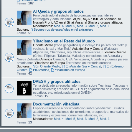
Temas:
167
Al Qaeda y grupos afiliados
Foro destinado al estudio de la organización, sus líderes,
estrategias y comunicados.
AQMI, AQAP, ISIL, Al Shabaab, Al
Nusrah Front, AQ en el Sinai, Ansar al Sharia y grupos afiliados
Moderadores:
Mod. 4
,
Mod. 5
,
Mod. 3
,
Mod. 2
,
Mod. 1
Subforo:
Secuestros de españoles en el extranjero
Temas:
51
Yihadismo en el Resto del Mundo
Oriente Medio
(zona geográfica que incluye los países del Golfo y
vecinos, Israel y Mar Rojo)
Asia del Sur y Central
(Pakistán,
Afganistán, Chechenia, repúblicas exsoviéticas)
Extremo Oriente
(China, Filipinas, Tailandia, Malasia y conexiones en Australia y
Nueva Zelanda)
América
Canadá, USA, Venezuela, Argentina y demás países
americanos
Yihadismo en Europa
Terrorismo en territorio europeo
Subforos:
En Oriente Medio
,
En Asia del Sur y Central
,
En Extremo
Oriente
,
En America
,
Yihadismo en Europa
Temas:
42
DAESH y grupos afiliados
Tema dedicado a recopilar información sobre Técnicas, Tácticas y
Procedimientos; creación de SITREP; seguimiento de la comunidad
española, etc, relacionada con el DAESH
Temas:
15
Documentación yihadista
Espacio reservado a documentación sobre yihadismo: Estudios
académicos, evoluciones del terrorismo, prospectiva, manuales de
terrorismo y explosivos, corrientes islámicas, etc.
Moderadores:
Mod. 4
,
Mod. 5
,
Mod. 3
,
Mod. 2
,
Mod. 1
Temas:
13