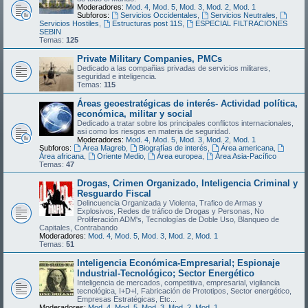
Moderadores:
Mod. 4
,
Mod. 5
,
Mod. 3
,
Mod. 2
,
Mod. 1
Subforos:
Servicios Occidentales
,
Servicios Neutrales
,
Servicios Hostiles
,
Estructuras post 11S
,
ESPECIAL FILTRACIONES
SEBIN
Temas:
125
Private Military Companies, PMCs
Dedicado a las compañias privadas de servicios militares,
seguridad e inteligencia.
Temas:
115
Áreas geoestratégicas de interés- Actividad política,
económica, militar y social
Dedicado a tratar sobre los principales conflictos internacionales,
asi como los riesgos en materia de seguridad.
Moderadores:
Mod. 4
,
Mod. 5
,
Mod. 3
,
Mod. 2
,
Mod. 1
Subforos:
Área Magreb
,
Biografías de interés
,
Área americana
,
Área africana
,
Oriente Medio
,
Área europea
,
Área Asia-Pacífico
Temas:
47
Drogas, Crimen Organizado, Inteligencia Criminal y
Resguardo Fiscal
Delincuencia Organizada y Violenta, Trafico de Armas y
Explosivos, Redes de tráfico de Drogas y Personas, No
Proliferación ADM's, Tecnologías de Doble Uso, Blanqueo de
Capitales, Contrabando
Moderadores:
Mod. 4
,
Mod. 5
,
Mod. 3
,
Mod. 2
,
Mod. 1
Temas:
51
Inteligencia Económica-Empresarial; Espionaje
Industrial-Tecnológico; Sector Energético
Inteligencia de mercados, competitiva, empresarial, vigilancia
tecnológica, I+D+I, Fabricación de Prototipos, Sector energético,
Empresas Estratégicas, Etc...
Moderadores:
Mod. 4
,
Mod. 5
,
Mod. 3
,
Mod. 2
,
Mod. 1