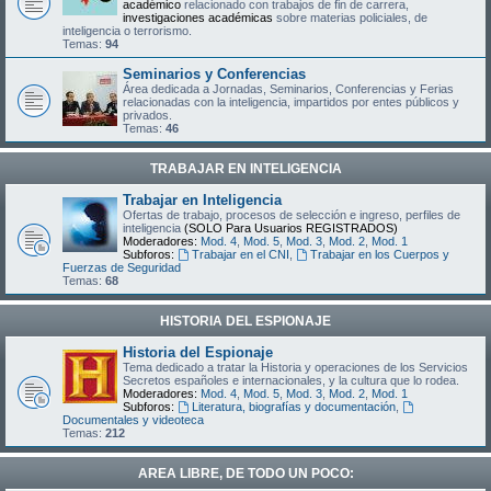
académico
relacionado con trabajos de fin de carrera,
investigaciones académicas
sobre materias policiales, de
inteligencia o terrorismo.
Temas:
94
Seminarios y Conferencias
Área dedicada a Jornadas, Seminarios, Conferencias y Ferias
relacionadas con la inteligencia, impartidos por entes públicos y
privados.
Temas:
46
TRABAJAR EN INTELIGENCIA
Trabajar en Inteligencia
Ofertas de trabajo, procesos de selección e ingreso, perfiles de
inteligencia
(SOLO Para Usuarios REGISTRADOS)
Moderadores:
Mod. 4
,
Mod. 5
,
Mod. 3
,
Mod. 2
,
Mod. 1
Subforos:
Trabajar en el CNI
,
Trabajar en los Cuerpos y
Fuerzas de Seguridad
Temas:
68
HISTORIA DEL ESPIONAJE
Historia del Espionaje
Tema dedicado a tratar la Historia y operaciones de los Servicios
Secretos españoles e internacionales, y la cultura que lo rodea.
Moderadores:
Mod. 4
,
Mod. 5
,
Mod. 3
,
Mod. 2
,
Mod. 1
Subforos:
Literatura, biografías y documentación
,
Documentales y videoteca
Temas:
212
AREA LIBRE, DE TODO UN POCO: