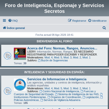
Foro de Inteligencia, Espionaje y Servicios
Secretos
FAQ
Registrarse
Identificarse
B
Índice general
u
Fecha actual 08 Ago 2026 18:41
s
BIENVENIDO/A AL FORO!
c
Acerca del Foro: Normas, Rangos, Anuncios...
a
LEER!!:
Información, Normas, Rangos,
ES NECESARIO
REGISTRARSE PARA PODER ESCRIBIR Y RESPONDER
.
r
Moderadores:
Mod. 4
,
Mod. 5
,
Mod. 3
,
Mod. 2
,
Mod. 1
Subforo:
Buzón de Sugerencias
Temas:
39
INTELIGENCIA Y SEGURIDAD EN ESPAÑA:
Servicios de Informacion e Inteligencia
Las agencias, unidades y centros de inteligencia, información y
análisis españolas
Moderadores:
Mod. 4
,
Mod. 5
,
Mod. 3
,
Mod. 2
,
Mod. 1
Subforos:
Centro Nacional de Inteligencia
,
Fuerzas y
Cuerpos de Seguridad del Estado
,
Sistema de Inteligencia de las FAS
,
Instituciones Penitenciarias
,
Órganos de Coordinación
,
Legislación
,
Policías Autonómicas
,
Servicio de Vigilancia Aduanera
Temas:
185