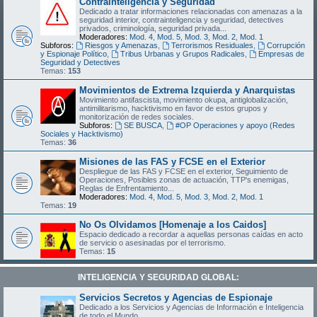
Contrainteligencia y Seguridad
Dedicado a tratar informaciones relacionadas con amenazas a la
seguridad interior, contrainteligencia y seguridad, detectives
privados, criminología, seguridad privada...
Moderadores:
Mod. 4
,
Mod. 5
,
Mod. 3
,
Mod. 2
,
Mod. 1
Subforos:
Riesgos y Amenazas
,
Terrorismos Residuales
,
Corrupción
y Espionaje Político
,
Tribus Urbanas y Grupos Radicales
,
Empresas de
Seguridad y Detectives
Temas:
153
Movimientos de Extrema Izquierda y Anarquistas
Movimiento antifascista, movimiento okupa, antiglobalización,
antimilitarismo, hacktivismo en favor de estos grupos y
monitorización de redes sociales.
Subforos:
SE BUSCA
,
#OP Operaciones y apoyo (Redes
Sociales y Hacktivismo)
Temas:
36
Misiones de las FAS y FCSE en el Exterior
Despliegue de las FAS y FCSE en el exterior, Seguimiento de
Operaciones, Posibles zonas de actuación, TTP's enemigas,
Reglas de Enfrentamiento...
Moderadores:
Mod. 4
,
Mod. 5
,
Mod. 3
,
Mod. 2
,
Mod. 1
Temas:
19
No Os Olvidamos [Homenaje a los Caidos]
Espacio dedicado a recordar a aquellas personas caídas en acto
de servicio o asesinadas por el terrorismo.
Temas:
15
INTELIGENCIA Y SEGURIDAD GLOBAL:
Servicios Secretos y Agencias de Espionaje
Dedicado a los Servicios y Agencias de Información e Inteligencia
de todo el Mundo.