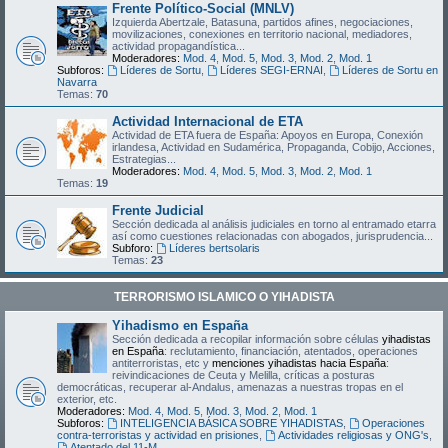
Frente Político-Social (MNLV)
Izquierda Abertzale, Batasuna, partidos afines, negociaciones,
movilizaciones, conexiones en territorio nacional, mediadores,
actividad propagandística...
Moderadores:
Mod. 4
,
Mod. 5
,
Mod. 3
,
Mod. 2
,
Mod. 1
Subforos:
Líderes de Sortu
,
Líderes SEGI-ERNAI
,
Líderes de Sortu en
Navarra
Temas:
70
Actividad Internacional de ETA
Actividad de ETA fuera de España: Apoyos en Europa, Conexión
irlandesa, Actividad en Sudamérica, Propaganda, Cobijo, Acciones,
Estrategias...
Moderadores:
Mod. 4
,
Mod. 5
,
Mod. 3
,
Mod. 2
,
Mod. 1
Temas:
19
Frente Judicial
Sección dedicada al análisis judiciales en torno al entramado etarra
así como cuestiones relacionadas con abogados, jurisprudencia...
Subforo:
Líderes bertsolaris
Temas:
23
TERRORISMO ISLAMICO O YIHADISTA
Yihadismo en España
Sección dedicada a recopilar información sobre células
yihadistas
en España
: reclutamiento, financiación, atentados, operaciones
antiterroristas, etc y
menciones yihadistas hacia España
:
reivindicaciones de Ceuta y Melilla, críticas a posturas
democráticas, recuperar al-Andalus, amenazas a nuestras tropas en el
exterior, etc.
Moderadores:
Mod. 4
,
Mod. 5
,
Mod. 3
,
Mod. 2
,
Mod. 1
Subforos:
INTELIGENCIA BÁSICA SOBRE YIHADISTAS
,
Operaciones
contra-terroristas y actividad en prisiones
,
Actividades religiosas y ONG's
,
Atentado del 11-M