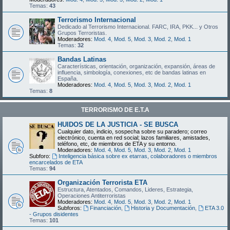
Temas:
43
Terrorismo Internacional
Dedicado al Terrorismo Internacional. FARC, IRA, PKK... y Otros
Grupos Terroristas.
Moderadores:
Mod. 4
,
Mod. 5
,
Mod. 3
,
Mod. 2
,
Mod. 1
Temas:
32
Bandas Latinas
Características, orientación, organización, expansión, áreas de
influencia, simbología, conexiones, etc de bandas latinas en
España.
Moderadores:
Mod. 4
,
Mod. 5
,
Mod. 3
,
Mod. 2
,
Mod. 1
Temas:
8
TERRORISMO DE E.T.A
HUIDOS DE LA JUSTICIA - SE BUSCA
Cualquier dato, indicio, sospecha sobre su paradero; correo
electrónico, cuenta en red social; lazos familiares, amistades,
teléfono, etc, de miembros de ETA y su entorno.
Moderadores:
Mod. 4
,
Mod. 5
,
Mod. 3
,
Mod. 2
,
Mod. 1
Subforo:
Inteligencia básica sobre ex etarras, colaboradores o miembros
encarcelados de ETA
Temas:
94
Organización Terrorista ETA
Estructura, Atentados, Comandos, Lideres, Estrategia,
Operaciones Antiterroristas
Moderadores:
Mod. 4
,
Mod. 5
,
Mod. 3
,
Mod. 2
,
Mod. 1
Subforos:
Financiación
,
Historia y Documentación
,
ETA 3.0
- Grupos disidentes
Temas:
101