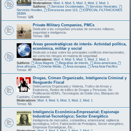
Moderadores:
Mod. 4
,
Mod. 5
,
Mod. 3
,
Mod. 2
,
Mod. 1
Subforos:
Servicios Occidentales
,
Servicios Neutrales
,
Servicios Hostiles
,
Estructuras post 11S
,
ESPECIAL FILTRACIONES
SEBIN
Temas:
125
Private Military Companies, PMCs
Dedicado a las compañias privadas de servicios militares,
seguridad e inteligencia.
Temas:
115
Áreas geoestratégicas de interés- Actividad política,
económica, militar y social
Dedicado a tratar sobre los principales conflictos internacionales,
asi como los riesgos en materia de seguridad.
Moderadores:
Mod. 4
,
Mod. 5
,
Mod. 3
,
Mod. 2
,
Mod. 1
Subforos:
Área Magreb
,
Biografías de interés
,
Área americana
,
Área africana
,
Oriente Medio
,
Área europea
,
Área Asia-Pacífico
Temas:
47
Drogas, Crimen Organizado, Inteligencia Criminal y
Resguardo Fiscal
Delincuencia Organizada y Violenta, Trafico de Armas y
Explosivos, Redes de tráfico de Drogas y Personas, No
Proliferación ADM's, Tecnologías de Doble Uso, Blanqueo de
Capitales, Contrabando
Moderadores:
Mod. 4
,
Mod. 5
,
Mod. 3
,
Mod. 2
,
Mod. 1
Temas:
51
Inteligencia Económica-Empresarial; Espionaje
Industrial-Tecnológico; Sector Energético
Inteligencia de mercados, competitiva, empresarial, vigilancia
tecnológica, I+D+I, Fabricación de Prototipos, Sector energético,
Empresas Estratégicas, Etc...
Moderadores:
Mod. 4
,
Mod. 5
,
Mod. 3
,
Mod. 2
,
Mod. 1