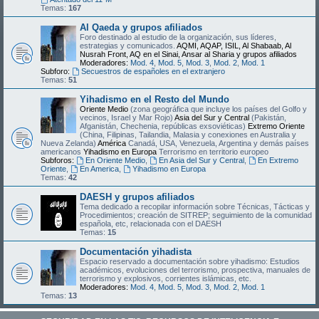
Temas:
167
Al Qaeda y grupos afiliados
Foro destinado al estudio de la organización, sus líderes,
estrategias y comunicados.
AQMI, AQAP, ISIL, Al Shabaab, Al
Nusrah Front, AQ en el Sinai, Ansar al Sharia y grupos afiliados
Moderadores:
Mod. 4
,
Mod. 5
,
Mod. 3
,
Mod. 2
,
Mod. 1
Subforo:
Secuestros de españoles en el extranjero
Temas:
51
Yihadismo en el Resto del Mundo
Oriente Medio
(zona geográfica que incluye los países del Golfo y
vecinos, Israel y Mar Rojo)
Asia del Sur y Central
(Pakistán,
Afganistán, Chechenia, repúblicas exsoviéticas)
Extremo Oriente
(China, Filipinas, Tailandia, Malasia y conexiones en Australia y
Nueva Zelanda)
América
Canadá, USA, Venezuela, Argentina y demás países
americanos
Yihadismo en Europa
Terrorismo en territorio europeo
Subforos:
En Oriente Medio
,
En Asia del Sur y Central
,
En Extremo
Oriente
,
En America
,
Yihadismo en Europa
Temas:
42
DAESH y grupos afiliados
Tema dedicado a recopilar información sobre Técnicas, Tácticas y
Procedimientos; creación de SITREP; seguimiento de la comunidad
española, etc, relacionada con el DAESH
Temas:
15
Documentación yihadista
Espacio reservado a documentación sobre yihadismo: Estudios
académicos, evoluciones del terrorismo, prospectiva, manuales de
terrorismo y explosivos, corrientes islámicas, etc.
Moderadores:
Mod. 4
,
Mod. 5
,
Mod. 3
,
Mod. 2
,
Mod. 1
Temas:
13