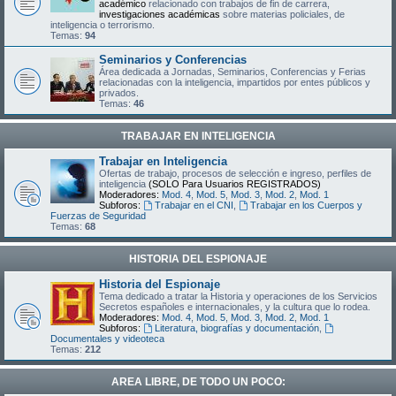
académico
relacionado con trabajos de fin de carrera,
investigaciones académicas
sobre materias policiales, de
inteligencia o terrorismo.
Temas:
94
Seminarios y Conferencias
Área dedicada a Jornadas, Seminarios, Conferencias y Ferias
relacionadas con la inteligencia, impartidos por entes públicos y
privados.
Temas:
46
TRABAJAR EN INTELIGENCIA
Trabajar en Inteligencia
Ofertas de trabajo, procesos de selección e ingreso, perfiles de
inteligencia
(SOLO Para Usuarios REGISTRADOS)
Moderadores:
Mod. 4
,
Mod. 5
,
Mod. 3
,
Mod. 2
,
Mod. 1
Subforos:
Trabajar en el CNI
,
Trabajar en los Cuerpos y
Fuerzas de Seguridad
Temas:
68
HISTORIA DEL ESPIONAJE
Historia del Espionaje
Tema dedicado a tratar la Historia y operaciones de los Servicios
Secretos españoles e internacionales, y la cultura que lo rodea.
Moderadores:
Mod. 4
,
Mod. 5
,
Mod. 3
,
Mod. 2
,
Mod. 1
Subforos:
Literatura, biografías y documentación
,
Documentales y videoteca
Temas:
212
AREA LIBRE, DE TODO UN POCO: