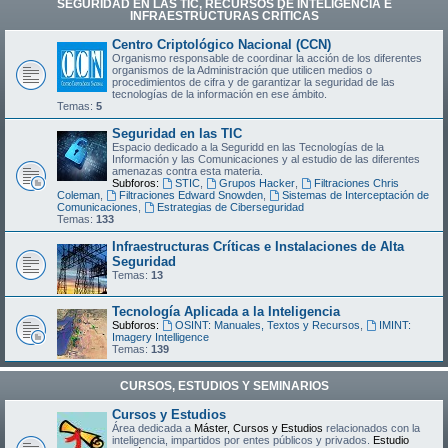
SEGURIDAD EN LAS TIC, RECURSOS DE INTELIGENCIA E
INFRAESTRUCTURAS CRÍTICAS
Centro Criptológico Nacional (CCN)
Organismo responsable de coordinar la acción de los diferentes
organismos de la Administración que utilicen medios o
procedimientos de cifra y de garantizar la seguridad de las
tecnologías de la información en ese ámbito.
Temas:
5
Seguridad en las TIC
Espacio dedicado a la Seguridd en las Tecnologías de la
Información y las Comunicaciones y al estudio de las diferentes
amenazas contra esta materia.
Subforos:
STIC
,
Grupos Hacker
,
Filtraciones Chris
Coleman
,
Filtraciones Edward Snowden
,
Sistemas de Interceptación de
Comunicaciones
,
Estrategias de Ciberseguridad
Temas:
133
Infraestructuras Críticas e Instalaciones de Alta
Seguridad
Temas:
13
Tecnología Aplicada a la Inteligencia
Subforos:
OSINT: Manuales, Textos y Recursos
,
IMINT:
Imagery Intelligence
Temas:
139
CURSOS, ESTUDIOS Y SEMINARIOS
Cursos y Estudios
Área dedicada a
Máster, Cursos y Estudios
relacionados con la
inteligencia, impartidos por entes públicos y privados.
Estudio