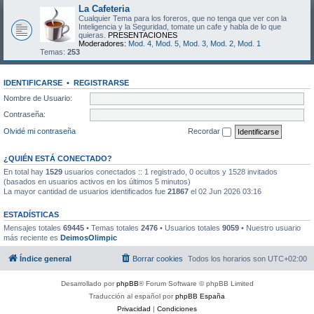
La Cafeteria
Cualquier Tema para los foreros, que no tenga que ver con la
Inteligencia y la Seguridad, tomate un cafe y habla de lo que
quieras.
PRESENTACIONES
Moderadores:
Mod. 4
,
Mod. 5
,
Mod. 3
,
Mod. 2
,
Mod. 1
Temas:
253
IDENTIFICARSE
•
REGISTRARSE
Nombre de Usuario:
Contraseña:
Olvidé mi contraseña
Recordar
¿QUIÉN ESTÁ CONECTADO?
En total hay
1529
usuarios conectados :: 1 registrado, 0 ocultos y 1528 invitados
(basados en usuarios activos en los últimos 5 minutos)
La mayor cantidad de usuarios identificados fue
21867
el 02 Jun 2026 03:16
ESTADÍSTICAS
Mensajes totales
69445
• Temas totales
2476
• Usuarios totales
9059
• Nuestro usuario
más reciente es
DeimosOlimpic
Índice general
Borrar cookies
Todos los horarios son
UTC+02:00
Desarrollado por
phpBB
® Forum Software © phpBB Limited
Traducción al español por
phpBB España
Privacidad
|
Condiciones