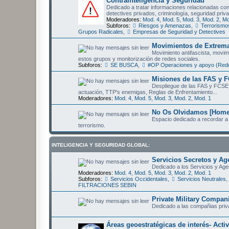
Contrainteligencia y Seguridad
Dedicado a tratar informaciones relacionadas con 
detectives privados, criminología, seguridad priva
Moderadores:
Mod. 4
,
Mod. 5
,
Mod. 3
,
Mod. 2
,
Mo
Subforos:
Riesgos y Amenazas
,
Terrorismo
Grupos Radicales
,
Empresas de Seguridad y Detectives
Movimientos de Extrema
Movimiento antifascista, movimi
estos grupos y monitorización de redes sociales.
Subforos:
SE BUSCA
,
#OP Operaciones y apoyo (Rede
Misiones de las FAS y F
Despliegue de las FAS y FCSE 
actuación, TTP's enemigas, Reglas de Enfrentamiento...
Moderadores:
Mod. 4
,
Mod. 5
,
Mod. 3
,
Mod. 2
,
Mod. 1
No Os Olvidamos [Homen
Espacio dedicado a recordar a 
terrorismo.
INTELIGENCIA Y SEGURIDAD GLOBAL:
Servicios Secretos y Ag
Dedicado a los Servicios y Age
Moderadores:
Mod. 4
,
Mod. 5
,
Mod. 3
,
Mod. 2
,
Mod. 1
Subforos:
Servicios Occidentales
,
Servicios Neutrales
,
FILTRACIONES SEBIN
Private Military Compa
Dedicado a las compañias privad
Áreas geoestratégicas de interés- Activ