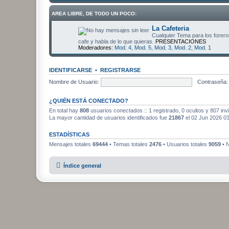
AREA LIBRE, DE TODO UN POCO:
La Cafeteria
Cualquier Tema para los foreros
cafe y habla de lo que quieras.
PRESENTACIONES
Moderadores:
Mod. 4
,
Mod. 5
,
Mod. 3
,
Mod. 2
,
Mod. 1
IDENTIFICARSE
•
REGISTRARSE
Nombre de Usuario:
Contraseña:
¿QUIÉN ESTÁ CONECTADO?
En total hay
808
usuarios conectados :: 1 registrado, 0 ocultos y 807 inv
La mayor cantidad de usuarios identificados fue
21867
el 02 Jun 2026 0
ESTADÍSTICAS
Mensajes totales
69444
• Temas totales
2476
• Usuarios totales
9059
• N
Índice general