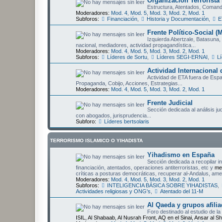
Organización Terrorista
Estructura, Atentados, Comando
Moderadores:
Mod. 4
,
Mod. 5
,
Mod. 3
,
Mod. 2
,
Mod. 1
Subforos:
Financiación
,
Historia y Documentación
,
E
Frente Político-Social (
Izquierda Abertzale, Batasuna, 
nacional, mediadores, actividad propagandística...
Moderadores:
Mod. 4
,
Mod. 5
,
Mod. 3
,
Mod. 2
,
Mod. 1
Subforos:
Líderes de Sortu
,
Líderes SEGI-ERNAI
,
Lí
Actividad Internacional
Actividad de ETA fuera de Esp
Propaganda, Cobijo, Acciones, Estrategias...
Moderadores:
Mod. 4
,
Mod. 5
,
Mod. 3
,
Mod. 2
,
Mod. 1
Frente Judicial
Sección dedicada al análisis j
con abogados, jurisprudencia...
Subforo:
Líderes bertsolaris
TERRORISMO ISLAMICO O YIHADISTA
Yihadismo en España
Sección dedicada a recopilar i
financiación, atentados, operaciones antiterroristas, etc y
me
críticas a posturas democráticas, recuperar al-Andalus, amen
Moderadores:
Mod. 4
,
Mod. 5
,
Mod. 3
,
Mod. 2
,
Mod. 1
Subforos:
INTELIGENCIA BÁSICA SOBRE YIHADISTAS
,
Actividades religiosas y ONG's
,
Atentado del 11-M
Al Qaeda y grupos afili
Foro destinado al estudio de l
ISIL, Al Shabaab, Al Nusrah Front, AQ en el Sinai, Ansar al Sh