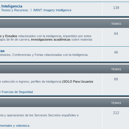
e
s
 Inteligencia
T
139
m
 Textos y Recursos
,
IMINT: Imagery Intelligence
e
a
m
s
TEMAS
a
T
94
s y Estudios
relacionados con la inteligencia, impartidos por entes
s
ajos de fin de carrera,
investigaciones académicas
sobre materias
e
m
ias
T
46
narios, Conferencias y Ferias relacionadas con la inteligencia,
a
e
s
m
TEMAS
a
T
68
 selección e ingreso, perfiles de inteligencia
(SOLO Para Usuarios
s
e
y Fuerzas de Seguridad
m
a
TEMAS
s
T
212
oria y operaciones de los Servicios Secretos españoles e
e
entales y videoteca
m