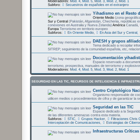
Moderadores:
Mod. 4
,
Mod. 5
,
Mod. 3
,
Mod. 2
,
Mod. 1
Subforo:
Secuestros de españoles en el extranjero
Yihadismo en el Resto 
Oriente Medio
(zona geográfica
Sur y Central
(Pakistán, Afganistán, Chechenia, repúblicas e
conexiones en Australia y Nueva Zelanda)
América
Canadá, 
Europa
Terrorismo en territorio europeo
Subforos:
En Oriente Medio
,
En Asia del Sur y Central
,
DAESH y grupos afiliad
Tema dedicado a recopilar inf
SITREP; seguimiento de la comunidad española, etc, relaci
Documentación yihadist
Espacio reservado a documenta
terrorismo, prospectiva, manuales de terrorismo y explosivos,
Moderadores:
Mod. 4
,
Mod. 5
,
Mod. 3
,
Mod. 2
,
Mod. 1
SEGURIDAD EN LAS TIC, RECURSOS DE INTELIGENCIA E INFRAESTR
Centro Criptológico Nac
Organismo responsable de coord
utilicen medios o procedimientos de cifra y de garantizar la 
Seguridad en las TIC
Espacio dedicado a la Seguridd
de las diferentes amenazas contra esta materia.
Subforos:
STIC
,
Grupos Hacker
,
Filtraciones Chris
Interceptación de Comunicaciones
,
Estrategias de Cibers
Infraestructuras Crítica