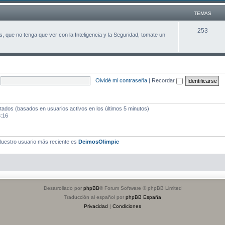
a
TEMAS
s
T
253
, que no tenga que ver con la Inteligencia y la Seguridad, tomate un
e
m
a
Olvidé mi contraseña
|
Recordar
s
itados (basados en usuarios activos en los últimos 5 minutos)
3:16
uestro usuario más reciente es
DeimosOlimpic
Desarrollado por
phpBB
® Forum Software © phpBB Limited
Traducción al español por
phpBB España
Privacidad
|
Condiciones