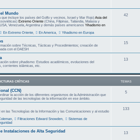
m
del Mundo
T
42
a
 que incluye los países del Golfo y vecinos, Israel y Mar Rojo)
Asia del
xsoviéticas)
Extremo Oriente
(China, Filipinas, Tailandia, Malasia y
e
s
USA, Venezuela, Argentina y demás países americanos
Yihadismo en
m
En Extremo Oriente
,
En America
,
Yihadismo en Europa
a
os
T
15
ormación sobre Técnicas, Tácticas y Procedimientos; creación de
s
onada con el DAESH
e
a
m
T
13
ción sobre yihadismo: Estudios académicos, evoluciones del
 corrientes islámicas, etc.
a
e
s
m
UCTURAS CRÍTICAS
TEMAS
a
ional (CCN)
s
T
5
inar la acción de los diferentes organismos de la Administración que
seguridad de las tecnologías de la información en ese ámbito.
e
m
T
133
 en las Tecnologías de la Información y las Comunicaciones y al estudio
a
e
 Coleman
,
Filtraciones Edward Snowden
,
Sistemas de
eguridad
s
m
s e Instalaciones de Alta Seguridad
T
13
a