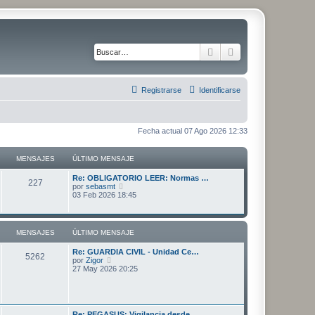
Buscar
Búsqueda avanza
Registrarse
Identificarse
Fecha actual 07 Ago 2026 12:33
MENSAJES
ÚLTIMO MENSAJE
Ú
Re: OBLIGATORIO LEER: Normas …
M
227
l
V
por
sebasmt
t
e
03 Feb 2026 18:45
e
i
r
m
ú
n
o
l
m
t
MENSAJES
ÚLTIMO MENSAJE
s
e
i
n
m
Ú
Re: GUARDIA CIVIL - Unidad Ce…
s
o
a
M
5262
l
V
por
Zigor
a
m
t
e
27 May 2026 20:25
j
e
j
e
i
r
e
n
m
ú
s
e
n
o
l
a
m
t
j
s
s
e
i
e
Ú
Re: PEGASUS: Vigilancia desde…