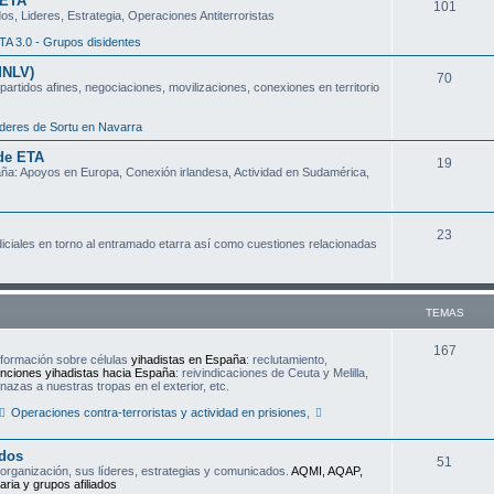
 ETA
T
101
a
s, Lideres, Estrategia, Operaciones Antiterroristas
e
s
TA 3.0 - Grupos disidentes
m
MNLV)
T
70
partidos afines, negociaciones, movilizaciones, conexiones en territorio
a
e
s
deres de Sortu en Navarra
m
 de ETA
T
19
a
aña: Apoyos en Europa, Conexión irlandesa, Actividad en Sudamérica,
e
s
m
T
23
udiciales en torno al entramado etarra así como cuestiones relacionadas
a
e
s
m
TEMAS
a
s
T
167
nformación sobre células
yihadistas en España
: reclutamiento,
nciones yihadistas hacia España
: reivindicaciones de Ceuta y Melilla,
e
azas a nuestras tropas en el exterior, etc.
m
Operaciones contra-terroristas y actividad en prisiones
,
a
ados
T
51
s
a organización, sus líderes, estrategias y comunicados.
AQMI, AQAP,
aria y grupos afiliados
e