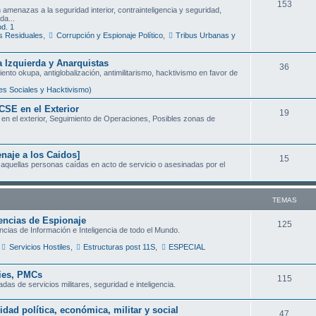
T
153
amenazas a la seguridad interior, contrainteligencia y seguridad,
s
da...
e
d. 1
s Residuales
,
Corrupción y Espionaje Político
,
Tribus Urbanas y
m
a
 Izquierda y Anarquistas
T
36
ento okupa, antiglobalización, antimilitarismo, hacktivismo en favor de
s
e
s Sociales y Hacktivismo)
m
CSE en el Exterior
T
19
en el exterior, Seguimiento de Operaciones, Posibles zonas de
a
e
s
m
aje a los Caidos]
T
15
aquellas personas caídas en acto de servicio o asesinadas por el
a
e
s
m
TEMAS
a
encias de Espionaje
T
125
ncias de Información e Inteligencia de todo el Mundo.
s
e
Servicios Hostiles
,
Estructuras post 11S
,
ESPECIAL
m
nies, PMCs
T
115
a
as de servicios militares, seguridad e inteligencia.
e
s
idad política, económica, militar y social
T
47
m