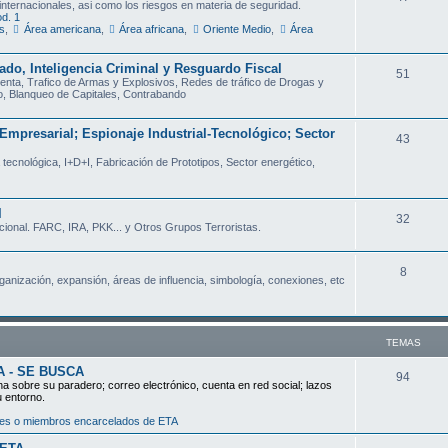
 internacionales, asi como los riesgos en materia de seguridad.
d. 1
e
a
s
,
Área americana
,
Área africana
,
Oriente Medio
,
Área
m
s
do, Inteligencia Criminal y Resguardo Fiscal
T
51
a
enta, Trafico de Armas y Explosivos, Redes de tráfico de Drogas y
o, Blanqueo de Capitales, Contrabando
e
s
m
Empresarial; Espionaje Industrial-Tecnológico; Sector
T
43
a
a tecnológica, I+D+I, Fabricación de Prototipos, Sector energético,
e
s
m
l
a
T
32
cional. FARC, IRA, PKK... y Otros Grupos Terroristas.
s
e
m
T
8
rganización, expansión, áreas de influencia, simbología, conexiones, etc
a
e
s
m
TEMAS
a
A - SE BUSCA
s
T
94
ha sobre su paradero; correo electrónico, cuenta en red social; lazos
u entorno.
e
dores o miembros encarcelados de ETA
m