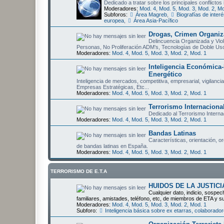
Dedicado a tratar sobre los principales conflictos
Moderadores:
Mod. 4
,
Mod. 5
,
Mod. 3
,
Mod. 2
,
Mo
Subforos:
Área Magreb
,
Biografías de interé
europea
,
Área Asia-Pacífico
Drogas, Crimen Organiza
Delincuencia Organizada y Viol
Personas, No Proliferación ADM's, Tecnologías de Doble Us
Moderadores:
Mod. 4
,
Mod. 5
,
Mod. 3
,
Mod. 2
,
Mod. 1
Inteligencia Económica-
Energético
Inteligencia de mercados, competitiva, empresarial, vigilanci
Empresas Estratégicas, Etc...
Moderadores:
Mod. 4
,
Mod. 5
,
Mod. 3
,
Mod. 2
,
Mod. 1
Terrorismo Internaciona
Dedicado al Terrorismo Interna
Moderadores:
Mod. 4
,
Mod. 5
,
Mod. 3
,
Mod. 2
,
Mod. 1
Bandas Latinas
Características, orientación, o
de bandas latinas en España.
Moderadores:
Mod. 4
,
Mod. 5
,
Mod. 3
,
Mod. 2
,
Mod. 1
TERRORISMO DE E.T.A
HUIDOS DE LA JUSTICI
Cualquier dato, indicio, sospec
familiares, amistades, teléfono, etc, de miembros de ETA y s
Moderadores:
Mod. 4
,
Mod. 5
,
Mod. 3
,
Mod. 2
,
Mod. 1
Subforo:
Inteligencia básica sobre ex etarras, colabora