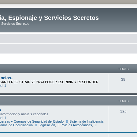
ia, Espionaje y Servicios Secretos
y Servicios Secretos
TEMAS
ncios...
T
39
SARIO REGISTRARSE PARA PODER ESCRIBIR Y RESPONDER
.
d. 1
e
m
TEMAS
a
a
s
T
185
 información y análisis españolas
d. 1
e
uerzas y Cuerpos de Seguridad del Estado
,
Sistema de Inteligencia
anos de Coordinación
,
Legislación
,
Policías Autonómicas
,
m
a