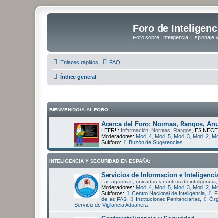
Foro de Inteligenc
Foro sobre: Inteligencia, Espionaje 
Enlaces rápidos
FAQ
Índice general
BIENVENIDO/A AL FORO!
Acerca del Foro: Normas, Rangos, Anu
LEER!!:
Información, Normas, Rangos,
ES NECE
Moderadores:
Mod. 4
,
Mod. 5
,
Mod. 3
,
Mod. 2
,
Mo
Subforo:
Buzón de Sugerencias
INTELIGENCIA Y SEGURIDAD EN ESPAÑA:
Servicios de Informacion e Inteligenci
Las agencias, unidades y centros de inteligencia,
Moderadores:
Mod. 4
,
Mod. 5
,
Mod. 3
,
Mod. 2
,
Mo
Subforos:
Centro Nacional de Inteligencia
,
F
de las FAS
,
Instituciones Penitenciarias
,
Órg
Servicio de Vigilancia Aduanera