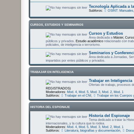
Tecnología Aplicada a la
Subforos:
OSINT: Manuales,
CURSOS, ESTUDIOS Y SEMINARIOS
Cursos y Estudios
Área dedicada a
Máster, Curso
públicos y privados.
Estudio académico
relacionado con trab
policiales, de inteligencia o terrorismo.
Seminarios y Conferenc
Área dedicada a Jornadas, Semi
impartidos por entes públicos y privados.
TRABAJAR EN INTELIGENCIA
Trabajar en Inteligencia
Ofertas de trabajo, procesos de
REGISTRADOS)
Moderadores:
Mod. 4
,
Mod. 5
,
Mod. 3
,
Mod. 2
,
Mod. 1
Subforos:
Trabajar en el CNI
,
Trabajar en los Cuerpos 
HISTORIA DEL ESPIONAJE
Historia del Espionaje
Tema dedicado a tratar la Hist
internacionales, y la cultura que lo rodea.
Moderadores:
Mod. 4
,
Mod. 5
,
Mod. 3
,
Mod. 2
,
Mod. 1
Subforos:
Literatura, biografías y documentación
,
Docum