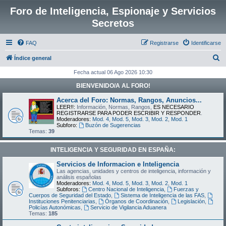
Foro de Inteligencia, Espionaje y Servicios
Secretos
FAQ
Registrarse
Identificarse
B
Índice general
u
Fecha actual 06 Ago 2026 10:30
s
BIENVENIDO/A AL FORO!
c
Acerca del Foro: Normas, Rangos, Anuncios...
a
LEER!!:
Información, Normas, Rangos,
ES NECESARIO
REGISTRARSE PARA PODER ESCRIBIR Y RESPONDER
.
r
Moderadores:
Mod. 4
,
Mod. 5
,
Mod. 3
,
Mod. 2
,
Mod. 1
Subforo:
Buzón de Sugerencias
Temas:
39
INTELIGENCIA Y SEGURIDAD EN ESPAÑA:
Servicios de Informacion e Inteligencia
Las agencias, unidades y centros de inteligencia, información y
análisis españolas
Moderadores:
Mod. 4
,
Mod. 5
,
Mod. 3
,
Mod. 2
,
Mod. 1
Subforos:
Centro Nacional de Inteligencia
,
Fuerzas y
Cuerpos de Seguridad del Estado
,
Sistema de Inteligencia de las FAS
,
Instituciones Penitenciarias
,
Órganos de Coordinación
,
Legislación
,
Policías Autonómicas
,
Servicio de Vigilancia Aduanera
Temas:
185