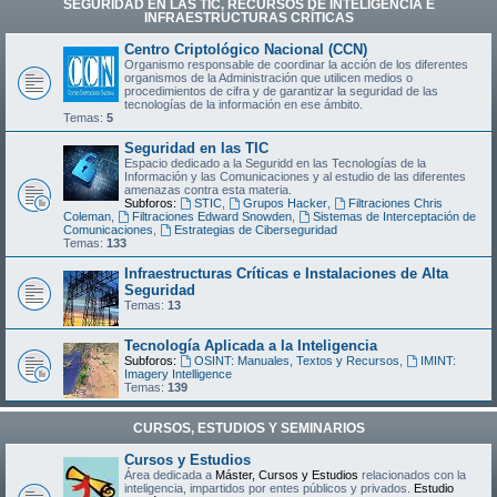
SEGURIDAD EN LAS TIC, RECURSOS DE INTELIGENCIA E
INFRAESTRUCTURAS CRÍTICAS
Centro Criptológico Nacional (CCN)
Organismo responsable de coordinar la acción de los diferentes
organismos de la Administración que utilicen medios o
procedimientos de cifra y de garantizar la seguridad de las
tecnologías de la información en ese ámbito.
Temas:
5
Seguridad en las TIC
Espacio dedicado a la Seguridd en las Tecnologías de la
Información y las Comunicaciones y al estudio de las diferentes
amenazas contra esta materia.
Subforos:
STIC
,
Grupos Hacker
,
Filtraciones Chris
Coleman
,
Filtraciones Edward Snowden
,
Sistemas de Interceptación de
Comunicaciones
,
Estrategias de Ciberseguridad
Temas:
133
Infraestructuras Críticas e Instalaciones de Alta
Seguridad
Temas:
13
Tecnología Aplicada a la Inteligencia
Subforos:
OSINT: Manuales, Textos y Recursos
,
IMINT:
Imagery Intelligence
Temas:
139
CURSOS, ESTUDIOS Y SEMINARIOS
Cursos y Estudios
Área dedicada a
Máster, Cursos y Estudios
relacionados con la
inteligencia, impartidos por entes públicos y privados.
Estudio