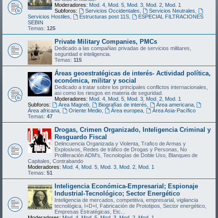
Moderadores:
Mod. 4
,
Mod. 5
,
Mod. 3
,
Mod. 2
,
Mod. 1
Subforos:
Servicios Occidentales
,
Servicios Neutrales
,
Servicios Hostiles
,
Estructuras post 11S
,
ESPECIAL FILTRACIONES
SEBIN
Temas:
125
Private Military Companies, PMCs
Dedicado a las compañias privadas de servicios militares,
seguridad e inteligencia.
Temas:
115
Áreas geoestratégicas de interés- Actividad política,
económica, militar y social
Dedicado a tratar sobre los principales conflictos internacionales,
asi como los riesgos en materia de seguridad.
Moderadores:
Mod. 4
,
Mod. 5
,
Mod. 3
,
Mod. 2
,
Mod. 1
Subforos:
Área Magreb
,
Biografías de interés
,
Área americana
,
Área africana
,
Oriente Medio
,
Área europea
,
Área Asia-Pacífico
Temas:
47
Drogas, Crimen Organizado, Inteligencia Criminal y
Resguardo Fiscal
Delincuencia Organizada y Violenta, Trafico de Armas y
Explosivos, Redes de tráfico de Drogas y Personas, No
Proliferación ADM's, Tecnologías de Doble Uso, Blanqueo de
Capitales, Contrabando
Moderadores:
Mod. 4
,
Mod. 5
,
Mod. 3
,
Mod. 2
,
Mod. 1
Temas:
51
Inteligencia Económica-Empresarial; Espionaje
Industrial-Tecnológico; Sector Energético
Inteligencia de mercados, competitiva, empresarial, vigilancia
tecnológica, I+D+I, Fabricación de Prototipos, Sector energético,
Empresas Estratégicas, Etc...
Moderadores:
Mod. 4
,
Mod. 5
,
Mod. 3
,
Mod. 2
,
Mod. 1