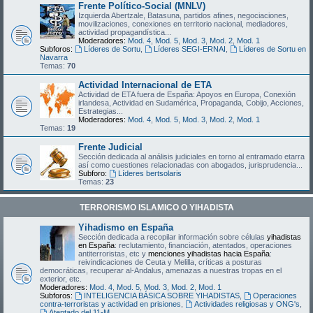
Frente Político-Social (MNLV)
Izquierda Abertzale, Batasuna, partidos afines, negociaciones,
movilizaciones, conexiones en territorio nacional, mediadores,
actividad propagandística...
Moderadores:
Mod. 4
,
Mod. 5
,
Mod. 3
,
Mod. 2
,
Mod. 1
Subforos:
Líderes de Sortu
,
Líderes SEGI-ERNAI
,
Líderes de Sortu en
Navarra
Temas:
70
Actividad Internacional de ETA
Actividad de ETA fuera de España: Apoyos en Europa, Conexión
irlandesa, Actividad en Sudamérica, Propaganda, Cobijo, Acciones,
Estrategias...
Moderadores:
Mod. 4
,
Mod. 5
,
Mod. 3
,
Mod. 2
,
Mod. 1
Temas:
19
Frente Judicial
Sección dedicada al análisis judiciales en torno al entramado etarra
así como cuestiones relacionadas con abogados, jurisprudencia...
Subforo:
Líderes bertsolaris
Temas:
23
TERRORISMO ISLAMICO O YIHADISTA
Yihadismo en España
Sección dedicada a recopilar información sobre células
yihadistas
en España
: reclutamiento, financiación, atentados, operaciones
antiterroristas, etc y
menciones yihadistas hacia España
:
reivindicaciones de Ceuta y Melilla, críticas a posturas
democráticas, recuperar al-Andalus, amenazas a nuestras tropas en el
exterior, etc.
Moderadores:
Mod. 4
,
Mod. 5
,
Mod. 3
,
Mod. 2
,
Mod. 1
Subforos:
INTELIGENCIA BÁSICA SOBRE YIHADISTAS
,
Operaciones
contra-terroristas y actividad en prisiones
,
Actividades religiosas y ONG's
,
Atentado del 11-M