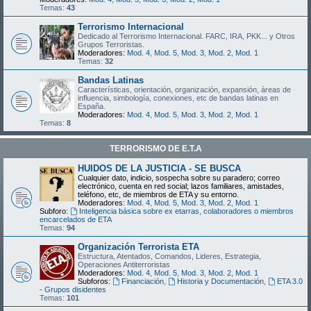
Temas:
43
Terrorismo Internacional
Dedicado al Terrorismo Internacional. FARC, IRA, PKK... y Otros
Grupos Terroristas.
Moderadores:
Mod. 4
,
Mod. 5
,
Mod. 3
,
Mod. 2
,
Mod. 1
Temas:
32
Bandas Latinas
Características, orientación, organización, expansión, áreas de
influencia, simbología, conexiones, etc de bandas latinas en
España.
Moderadores:
Mod. 4
,
Mod. 5
,
Mod. 3
,
Mod. 2
,
Mod. 1
Temas:
8
TERRORISMO DE E.T.A
HUIDOS DE LA JUSTICIA - SE BUSCA
Cualquier dato, indicio, sospecha sobre su paradero; correo
electrónico, cuenta en red social; lazos familiares, amistades,
teléfono, etc, de miembros de ETA y su entorno.
Moderadores:
Mod. 4
,
Mod. 5
,
Mod. 3
,
Mod. 2
,
Mod. 1
Subforo:
Inteligencia básica sobre ex etarras, colaboradores o miembros
encarcelados de ETA
Temas:
94
Organización Terrorista ETA
Estructura, Atentados, Comandos, Lideres, Estrategia,
Operaciones Antiterroristas
Moderadores:
Mod. 4
,
Mod. 5
,
Mod. 3
,
Mod. 2
,
Mod. 1
Subforos:
Financiación
,
Historia y Documentación
,
ETA 3.0
- Grupos disidentes
Temas:
101