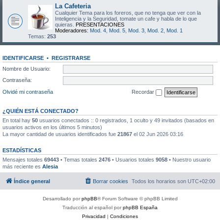
La Cafeteria
Cualquier Tema para los foreros, que no tenga que ver con la
Inteligencia y la Seguridad, tomate un cafe y habla de lo que
quieras.
PRESENTACIONES
Moderadores:
Mod. 4
,
Mod. 5
,
Mod. 3
,
Mod. 2
,
Mod. 1
Temas:
253
IDENTIFICARSE
•
REGISTRARSE
Nombre de Usuario:
Contraseña:
Olvidé mi contraseña
Recordar
¿QUIÉN ESTÁ CONECTADO?
En total hay
50
usuarios conectados :: 0 registrados, 1 oculto y 49 invitados (basados en
usuarios activos en los últimos 5 minutos)
La mayor cantidad de usuarios identificados fue
21867
el 02 Jun 2026 03:16
ESTADÍSTICAS
Mensajes totales
69443
• Temas totales
2476
• Usuarios totales
9058
• Nuestro usuario
más reciente es
Alesia
Índice general
Borrar cookies
Todos los horarios son
UTC+02:00
Desarrollado por
phpBB
® Forum Software © phpBB Limited
Traducción al español por
phpBB España
Privacidad
|
Condiciones