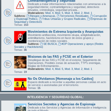
Contrainteligencia y Seguridad
Dedicado a tratar informaciones relacionadas con amenazas a la
seguridad interior, contrainteligencia y seguridad, detectives
privados, criminología, seguridad privada...
Moderadores:
Mod. 4
,
Mod. 5
,
Mod. 3
,
Mod. 2
,
Mod. 1
Subforos:
Riesgos y Amenazas
,
Terrorismos Residuales
,
Corrupción
y Espionaje Político
,
Tribus Urbanas y Grupos Radicales
,
Empresas de
Seguridad y Detectives
Temas:
153
Movimientos de Extrema Izquierda y Anarquistas
Movimiento antifascista, movimiento okupa, antiglobalización,
antimilitarismo, hacktivismo en favor de estos grupos y
monitorización de redes sociales.
Subforos:
SE BUSCA
,
#OP Operaciones y apoyo (Redes
Sociales y Hacktivismo)
Temas:
36
Misiones de las FAS y FCSE en el Exterior
Despliegue de las FAS y FCSE en el exterior, Seguimiento de
Operaciones, Posibles zonas de actuación, TTP's enemigas,
Reglas de Enfrentamiento...
Moderadores:
Mod. 4
,
Mod. 5
,
Mod. 3
,
Mod. 2
,
Mod. 1
Temas:
19
No Os Olvidamos [Homenaje a los Caidos]
Espacio dedicado a recordar a aquellas personas caídas en acto
de servicio o asesinadas por el terrorismo.
Temas:
15
INTELIGENCIA Y SEGURIDAD GLOBAL:
Servicios Secretos y Agencias de Espionaje
Dedicado a los Servicios y Agencias de Información e Inteligencia
de todo el Mundo.