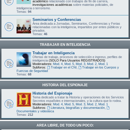
académico
relacionado con trabajos de fin de carrera,
investigaciones académicas
sobre materias policiales, de
inteligencia o terrorismo.
Temas:
94
Seminarios y Conferencias
Área dedicada a Jornadas, Seminarios, Conferencias y Ferias
relacionadas con la inteligencia, impartidos por entes públicos y
privados.
Temas:
46
TRABAJAR EN INTELIGENCIA
Trabajar en Inteligencia
Ofertas de trabajo, procesos de selección e ingreso, perfiles de
inteligencia
(SOLO Para Usuarios REGISTRADOS)
Moderadores:
Mod. 4
,
Mod. 5
,
Mod. 3
,
Mod. 2
,
Mod. 1
Subforos:
Trabajar en el CNI
,
Trabajar en los Cuerpos y
Fuerzas de Seguridad
Temas:
68
HISTORIA DEL ESPIONAJE
Historia del Espionaje
Tema dedicado a tratar la Historia y operaciones de los Servicios
Secretos españoles e internacionales, y la cultura que lo rodea.
Moderadores:
Mod. 4
,
Mod. 5
,
Mod. 3
,
Mod. 2
,
Mod. 1
Subforos:
Literatura, biografías y documentación
,
Documentales y videoteca
Temas:
212
AREA LIBRE, DE TODO UN POCO: