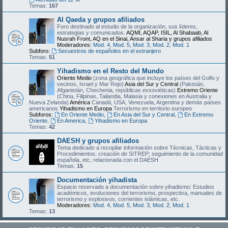
Temas:
167
Al Qaeda y grupos afiliados
Foro destinado al estudio de la organización, sus líderes,
estrategias y comunicados.
AQMI, AQAP, ISIL, Al Shabaab, Al
Nusrah Front, AQ en el Sinai, Ansar al Sharia y grupos afiliados
Moderadores:
Mod. 4
,
Mod. 5
,
Mod. 3
,
Mod. 2
,
Mod. 1
Subforo:
Secuestros de españoles en el extranjero
Temas:
51
Yihadismo en el Resto del Mundo
Oriente Medio
(zona geográfica que incluye los países del Golfo y
vecinos, Israel y Mar Rojo)
Asia del Sur y Central
(Pakistán,
Afganistán, Chechenia, repúblicas exsoviéticas)
Extremo Oriente
(China, Filipinas, Tailandia, Malasia y conexiones en Australia y
Nueva Zelanda)
América
Canadá, USA, Venezuela, Argentina y demás países
americanos
Yihadismo en Europa
Terrorismo en territorio europeo
Subforos:
En Oriente Medio
,
En Asia del Sur y Central
,
En Extremo
Oriente
,
En America
,
Yihadismo en Europa
Temas:
42
DAESH y grupos afiliados
Tema dedicado a recopilar información sobre Técnicas, Tácticas y
Procedimientos; creación de SITREP; seguimiento de la comunidad
española, etc, relacionada con el DAESH
Temas:
15
Documentación yihadista
Espacio reservado a documentación sobre yihadismo: Estudios
académicos, evoluciones del terrorismo, prospectiva, manuales de
terrorismo y explosivos, corrientes islámicas, etc.
Moderadores:
Mod. 4
,
Mod. 5
,
Mod. 3
,
Mod. 2
,
Mod. 1
Temas:
13