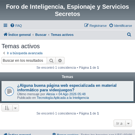
Foro de Inteligencia, Espionaje y Servicios
Secretos
FAQ
Registrarse
Identificarse
B
Índice general
Buscar
Temas activos
u
Temas activos
s
Ir a búsqueda avanzada
c
Buscar
Búsqueda avanzada
a
Se encontró 1 coincidencia • Página
1
de
1
r
Temas
¿Alguna buena página web especializada en material
informático para videojuegos?
Último mensaje por
Alesia
«
04 Ago 2026 05:48
Publicado en
Tecnología Aplicada a la Inteligencia
Se encontró 1 coincidencia • Página
1
de
1
Ir a
Índice general
Borrar cookies
Todos los horarios son
UTC+02:00