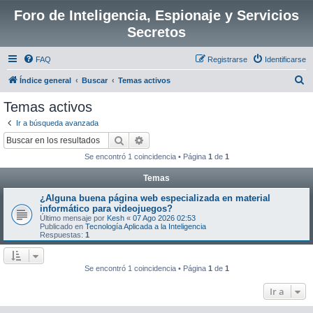
Foro de Inteligencia, Espionaje y Servicios
Secretos
FAQ
Registrarse
Identificarse
B
Índice general
Buscar
Temas activos
u
Temas activos
s
Ir a búsqueda avanzada
c
Buscar
Búsqueda avanzada
a
Se encontró 1 coincidencia • Página
1
de
1
r
Temas
¿Alguna buena página web especializada en material
informático para videojuegos?
Último mensaje por
Kesh
«
07 Ago 2026 02:53
Publicado en
Tecnología Aplicada a la Inteligencia
Respuestas:
1
Se encontró 1 coincidencia • Página
1
de
1
Ir a