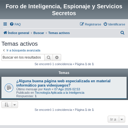
Foro de Inteligencia, Espionaje y Servicios
Secretos
FAQ
Registrarse
Identificarse
B
Índice general
Buscar
Temas activos
u
Temas activos
s
Ir a búsqueda avanzada
c
Buscar
Búsqueda avanzada
a
Se encontró 1 coincidencia • Página
1
de
1
r
Temas
¿Alguna buena página web especializada en material
informático para videojuegos?
Último mensaje por
Kesh
«
07 Ago 2026 02:53
Publicado en
Tecnología Aplicada a la Inteligencia
Respuestas:
1
Se encontró 1 coincidencia • Página
1
de
1
Ir a