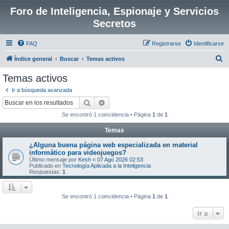
Foro de Inteligencia, Espionaje y Servicios
Secretos
FAQ
Registrarse
Identificarse
B
Índice general
Buscar
Temas activos
u
Temas activos
s
Ir a búsqueda avanzada
c
Buscar
Búsqueda avanzada
a
Se encontró 1 coincidencia • Página
1
de
1
r
Temas
¿Alguna buena página web especializada en material
informático para videojuegos?
Último mensaje por
Kesh
«
07 Ago 2026 02:53
Publicado en
Tecnología Aplicada a la Inteligencia
Respuestas:
1
Se encontró 1 coincidencia • Página
1
de
1
Ir a