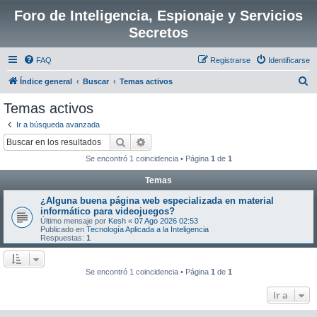
Foro de Inteligencia, Espionaje y Servicios
Secretos
FAQ
Registrarse
Identificarse
B
Índice general
Buscar
Temas activos
u
Temas activos
s
Ir a búsqueda avanzada
c
Buscar
Búsqueda avanzada
a
Se encontró 1 coincidencia • Página
1
de
1
r
Temas
¿Alguna buena página web especializada en material
informático para videojuegos?
Último mensaje por
Kesh
«
07 Ago 2026 02:53
Publicado en
Tecnología Aplicada a la Inteligencia
Respuestas:
1
Se encontró 1 coincidencia • Página
1
de
1
Ir a