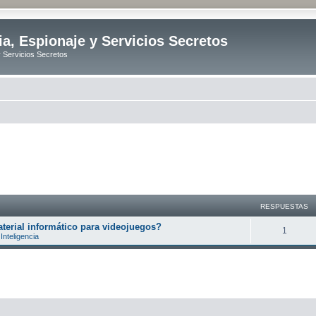
ia, Espionaje y Servicios Secretos
y Servicios Secretos
RESPUESTAS
erial informático para videojuegos?
R
1
Inteligencia
e
s
p
u