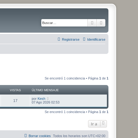
Buscar
Búsqueda avanza
Registrarse
Identificarse
Se encontró 1 coincidencia • Página
1
de
1
VISTAS
ÚLTIMO MENSAJE
Ú
por
Kesh
V
17
l
07 Ago 2026 02:53
t
i
i
Se encontró 1 coincidencia • Página
1
de
1
m
s
o
m
Ir a
t
e
n
s
a
a
Borrar cookies
Todos los horarios son
UTC+02:00