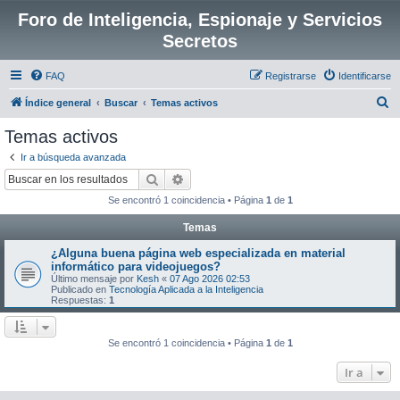
Foro de Inteligencia, Espionaje y Servicios
Secretos
FAQ
Registrarse
Identificarse
B
Índice general
Buscar
Temas activos
u
Temas activos
s
Ir a búsqueda avanzada
c
Buscar
Búsqueda avanzada
a
Se encontró 1 coincidencia • Página
1
de
1
r
Temas
¿Alguna buena página web especializada en material
informático para videojuegos?
Último mensaje por
Kesh
«
07 Ago 2026 02:53
Publicado en
Tecnología Aplicada a la Inteligencia
Respuestas:
1
Se encontró 1 coincidencia • Página
1
de
1
Ir a