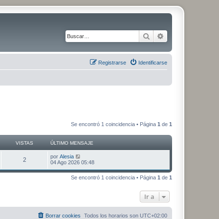
Buscar
Búsqueda avanza
Registrarse
Identificarse
Se encontró 1 coincidencia • Página
1
de
1
VISTAS
ÚLTIMO MENSAJE
Ú
por
Alesia
V
2
l
04 Ago 2026 05:48
t
i
i
Se encontró 1 coincidencia • Página
1
de
1
m
s
o
m
Ir a
t
e
n
s
a
a
Borrar cookies
Todos los horarios son
UTC+02:00