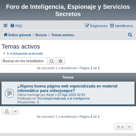
Foro de Inteligencia, Espionaje y Servicios
Secretos
FAQ
Registrarse
Identificarse
B
Índice general
Buscar
Temas activos
u
Temas activos
s
Ir a búsqueda avanzada
c
Buscar
Búsqueda avanzada
a
Se encontró 1 coincidencia • Página
1
de
1
r
Temas
¿Alguna buena página web especializada en material
informático para videojuegos?
Último mensaje por
Kesh
«
07 Ago 2026 02:53
Publicado en
Tecnología Aplicada a la Inteligencia
Respuestas:
1
Se encontró 1 coincidencia • Página
1
de
1
Ir a