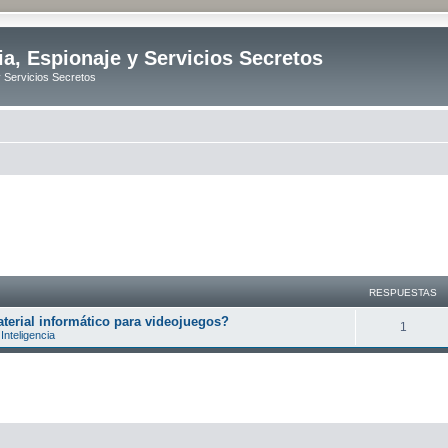
ia, Espionaje y Servicios Secretos
y Servicios Secretos
RESPUESTAS
erial informático para videojuegos?
R
1
Inteligencia
e
s
p
u