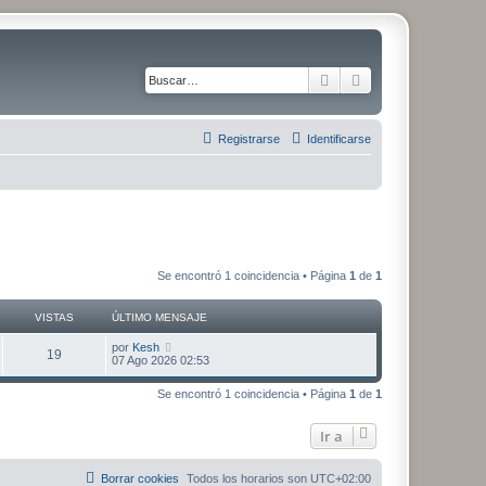
Buscar
Búsqueda avanza
Registrarse
Identificarse
Se encontró 1 coincidencia • Página
1
de
1
VISTAS
ÚLTIMO MENSAJE
Ú
por
Kesh
V
19
l
07 Ago 2026 02:53
t
i
i
Se encontró 1 coincidencia • Página
1
de
1
m
s
o
m
Ir a
t
e
n
s
a
a
Borrar cookies
Todos los horarios son
UTC+02:00