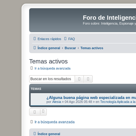
Foro de Inteligenc
Foro sobre: Inteligencia, Espionaje 
Enlaces rápidos
FAQ
Índice general
Buscar
Temas activos
Temas activos
Ir a búsqueda avanzada
Buscar
Búsqueda avanzada
TEMAS
¿Alguna buena página web especializada en mat
por
Alesia
»
04 Ago 2026 05:48
» en
Tecnología Aplicada a la 
Ir a búsqueda avanzada
Índice general