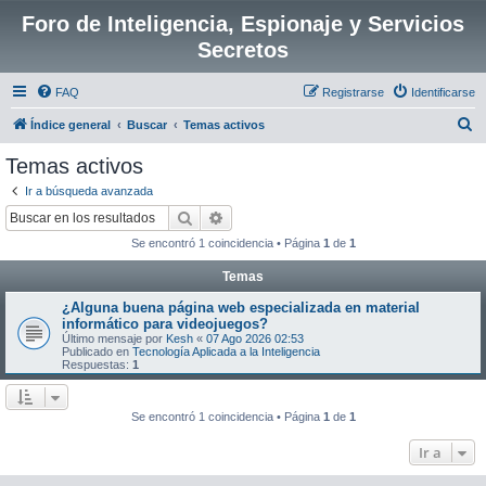
Foro de Inteligencia, Espionaje y Servicios
Secretos
FAQ
Registrarse
Identificarse
B
Índice general
Buscar
Temas activos
u
Temas activos
s
Ir a búsqueda avanzada
c
Buscar
Búsqueda avanzada
a
Se encontró 1 coincidencia • Página
1
de
1
r
Temas
¿Alguna buena página web especializada en material
informático para videojuegos?
Último mensaje por
Kesh
«
07 Ago 2026 02:53
Publicado en
Tecnología Aplicada a la Inteligencia
Respuestas:
1
Se encontró 1 coincidencia • Página
1
de
1
Ir a