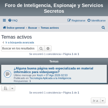
Foro de Inteligencia, Espionaje y Servicios
Secretos
FAQ
Registrarse
Identificarse
B
Índice general
Buscar
Temas activos
u
Temas activos
s
Ir a búsqueda avanzada
c
Buscar
Búsqueda avanzada
a
Se encontró 1 coincidencia • Página
1
de
1
r
Temas
¿Alguna buena página web especializada en material
informático para videojuegos?
Último mensaje por
Kesh
«
07 Ago 2026 02:53
Publicado en
Tecnología Aplicada a la Inteligencia
Respuestas:
1
Se encontró 1 coincidencia • Página
1
de
1
Ir a