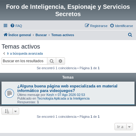
Foro de Inteligencia, Espionaje y Servicios
Secretos
FAQ
Registrarse
Identificarse
B
Índice general
Buscar
Temas activos
u
Temas activos
s
Ir a búsqueda avanzada
c
Buscar
Búsqueda avanzada
a
Se encontró 1 coincidencia • Página
1
de
1
r
Temas
¿Alguna buena página web especializada en material
informático para videojuegos?
Último mensaje por
Kesh
«
07 Ago 2026 02:53
Publicado en
Tecnología Aplicada a la Inteligencia
Respuestas:
1
Se encontró 1 coincidencia • Página
1
de
1
Ir a