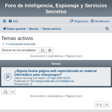
Foro de Inteligencia, Espionaje y Servicios
Secretos
FAQ
Registrarse
Identificarse
B
Índice general
Buscar
Temas activos
u
Temas activos
s
Ir a búsqueda avanzada
c
Buscar
Búsqueda avanzada
a
Se encontró 1 coincidencia • Página
1
de
1
r
Temas
¿Alguna buena página web especializada en material
informático para videojuegos?
Último mensaje por
Kesh
«
07 Ago 2026 02:53
Publicado en
Tecnología Aplicada a la Inteligencia
Respuestas:
1
Se encontró 1 coincidencia • Página
1
de
1
Ir a