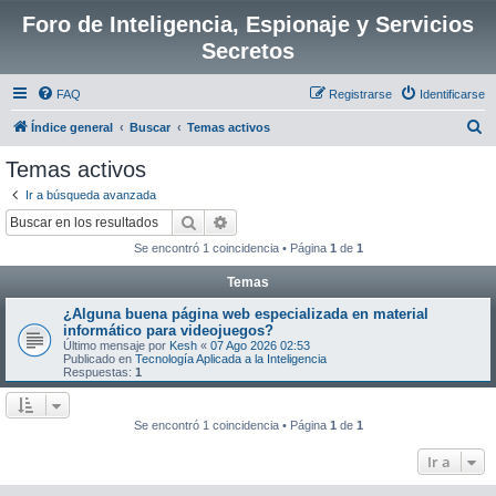
Foro de Inteligencia, Espionaje y Servicios
Secretos
FAQ
Registrarse
Identificarse
B
Índice general
Buscar
Temas activos
u
Temas activos
s
Ir a búsqueda avanzada
c
Buscar
Búsqueda avanzada
a
Se encontró 1 coincidencia • Página
1
de
1
r
Temas
¿Alguna buena página web especializada en material
informático para videojuegos?
Último mensaje por
Kesh
«
07 Ago 2026 02:53
Publicado en
Tecnología Aplicada a la Inteligencia
Respuestas:
1
Se encontró 1 coincidencia • Página
1
de
1
Ir a