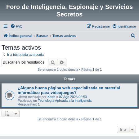
Foro de Inteligencia, Espionaje y Servicios
Secretos
FAQ
Registrarse
Identificarse
B
Índice general
Buscar
Temas activos
u
Temas activos
s
Ir a búsqueda avanzada
c
Buscar
Búsqueda avanzada
a
Se encontró 1 coincidencia • Página
1
de
1
r
Temas
¿Alguna buena página web especializada en material
informático para videojuegos?
Último mensaje por
Kesh
«
07 Ago 2026 02:53
Publicado en
Tecnología Aplicada a la Inteligencia
Respuestas:
1
Se encontró 1 coincidencia • Página
1
de
1
Ir a