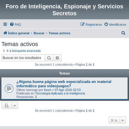
Foro de Inteligencia, Espionaje y Servicios
Secretos
FAQ
Registrarse
Identificarse
B
Índice general
Buscar
Temas activos
u
Temas activos
s
Ir a búsqueda avanzada
c
Buscar
Búsqueda avanzada
a
Se encontró 1 coincidencia • Página
1
de
1
r
Temas
¿Alguna buena página web especializada en material
informático para videojuegos?
Último mensaje por
Kesh
«
07 Ago 2026 02:53
Publicado en
Tecnología Aplicada a la Inteligencia
Respuestas:
1
Se encontró 1 coincidencia • Página
1
de
1
Ir a