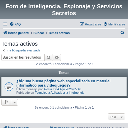
Foro de Inteligencia, Espionaje y Servicios
Secretos
FAQ
Registrarse
Identificarse
B
Índice general
Buscar
Temas activos
u
Temas activos
s
Ir a búsqueda avanzada
c
Buscar
Búsqueda avanzada
a
Se encontró 1 coincidencia • Página
1
de
1
r
Temas
¿Alguna buena página web especializada en material
informático para videojuegos?
Último mensaje por
Alesia
«
04 Ago 2026 05:48
Publicado en
Tecnología Aplicada a la Inteligencia
Se encontró 1 coincidencia • Página
1
de
1
Ir a
Índice general
Borrar cookies
Todos los horarios son
UTC+02:00