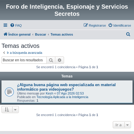
Foro de Inteligencia, Espionaje y Servicios
Secretos
FAQ
Registrarse
Identificarse
B
Índice general
Buscar
Temas activos
u
Temas activos
s
Ir a búsqueda avanzada
c
Buscar
Búsqueda avanzada
a
Se encontró 1 coincidencia • Página
1
de
1
r
Temas
¿Alguna buena página web especializada en material
informático para videojuegos?
Último mensaje por
Kesh
«
07 Ago 2026 02:53
Publicado en
Tecnología Aplicada a la Inteligencia
Respuestas:
1
Se encontró 1 coincidencia • Página
1
de
1
Ir a