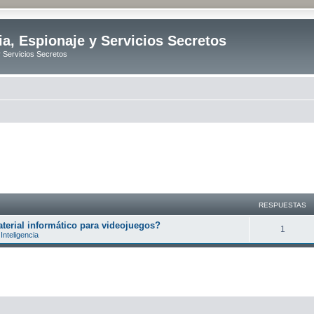
ia, Espionaje y Servicios Secretos
y Servicios Secretos
RESPUESTAS
erial informático para videojuegos?
R
1
Inteligencia
e
s
p
u