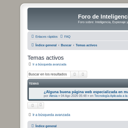
Foro de Inteligenc
Foro sobre: Inteligencia, Espionaje 
Enlaces rápidos
FAQ
Índice general
Buscar
Temas activos
Temas activos
Ir a búsqueda avanzada
Buscar
Búsqueda avanzada
TEMAS
¿Alguna buena página web especializada en mat
por
Alesia
»
04 Ago 2026 05:48
» en
Tecnología Aplicada a la 
Ir a búsqueda avanzada
Índice general