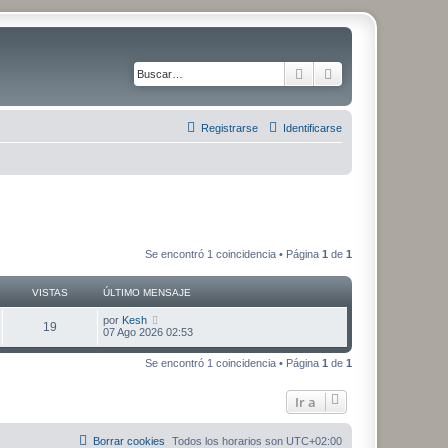
Buscar
Búsqueda avanza
Registrarse
Identificarse
Se encontró 1 coincidencia • Página
1
de
1
VISTAS
ÚLTIMO MENSAJE
Ú
por
Kesh
V
19
l
07 Ago 2026 02:53
t
i
i
Se encontró 1 coincidencia • Página
1
de
1
m
s
o
m
Ir a
t
e
n
s
a
a
Borrar cookies
Todos los horarios son
UTC+02:00