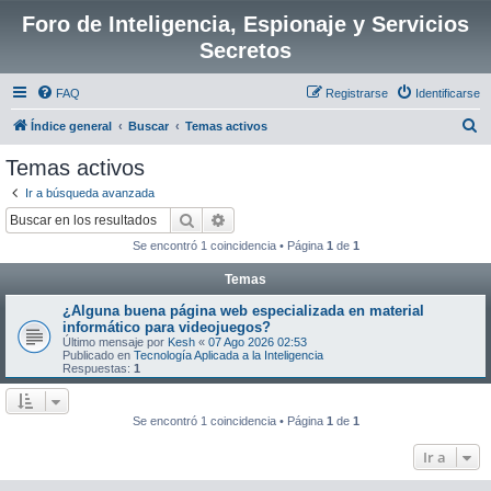
Foro de Inteligencia, Espionaje y Servicios
Secretos
FAQ
Registrarse
Identificarse
B
Índice general
Buscar
Temas activos
u
Temas activos
s
Ir a búsqueda avanzada
c
Buscar
Búsqueda avanzada
a
Se encontró 1 coincidencia • Página
1
de
1
r
Temas
¿Alguna buena página web especializada en material
informático para videojuegos?
Último mensaje por
Kesh
«
07 Ago 2026 02:53
Publicado en
Tecnología Aplicada a la Inteligencia
Respuestas:
1
Se encontró 1 coincidencia • Página
1
de
1
Ir a