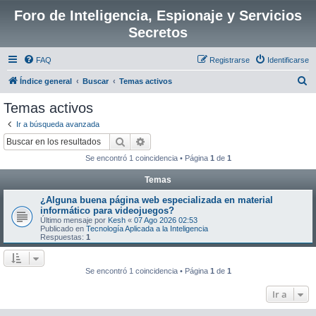
Foro de Inteligencia, Espionaje y Servicios
Secretos
FAQ
Registrarse
Identificarse
B
Índice general
Buscar
Temas activos
u
Temas activos
s
Ir a búsqueda avanzada
c
Buscar
Búsqueda avanzada
a
Se encontró 1 coincidencia • Página
1
de
1
r
Temas
¿Alguna buena página web especializada en material
informático para videojuegos?
Último mensaje por
Kesh
«
07 Ago 2026 02:53
Publicado en
Tecnología Aplicada a la Inteligencia
Respuestas:
1
Se encontró 1 coincidencia • Página
1
de
1
Ir a