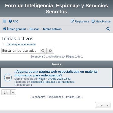
Foro de Inteligencia, Espionaje y Servicios
Secretos
FAQ
Registrarse
Identificarse
B
Índice general
Buscar
Temas activos
u
Temas activos
s
Ir a búsqueda avanzada
c
Buscar
Búsqueda avanzada
a
Se encontró 1 coincidencia • Página
1
de
1
r
Temas
¿Alguna buena página web especializada en material
informático para videojuegos?
Último mensaje por
Kesh
«
07 Ago 2026 02:53
Publicado en
Tecnología Aplicada a la Inteligencia
Respuestas:
1
Se encontró 1 coincidencia • Página
1
de
1
Ir a