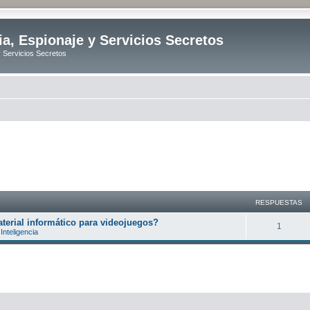
ia, Espionaje y Servicios Secretos
y Servicios Secretos
RESPUESTAS
erial informático para videojuegos?
R
1
Inteligencia
e
s
p
u