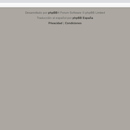
e
s
Desarrollado por
phpBB
® Forum Software © phpBB Limited
t
Traducción al español por
phpBB España
Privacidad
|
Condiciones
a
s