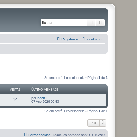
Buscar
Búsqueda avanza
Registrarse
Identificarse
Se encontró 1 coincidencia • Página
1
de
1
VISTAS
ÚLTIMO MENSAJE
Ú
por
Kesh
V
19
l
07 Ago 2026 02:53
t
i
i
Se encontró 1 coincidencia • Página
1
de
1
m
s
o
m
Ir a
t
e
n
s
a
a
Borrar cookies
Todos los horarios son
UTC+02:00