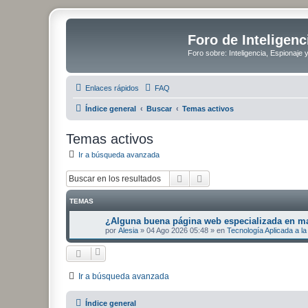
Foro de Inteligenc
Foro sobre: Inteligencia, Espionaje 
Enlaces rápidos
FAQ
Índice general
Buscar
Temas activos
Temas activos
Ir a búsqueda avanzada
Buscar
Búsqueda avanzada
TEMAS
¿Alguna buena página web especializada en mat
por
Alesia
»
04 Ago 2026 05:48
» en
Tecnología Aplicada a la 
Ir a búsqueda avanzada
Índice general