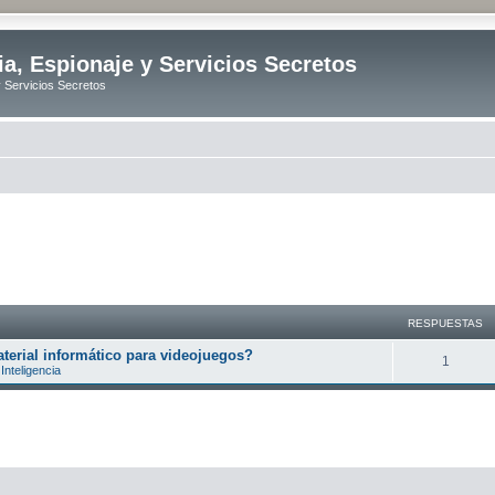
ia, Espionaje y Servicios Secretos
y Servicios Secretos
RESPUESTAS
erial informático para videojuegos?
R
1
Inteligencia
e
s
p
u