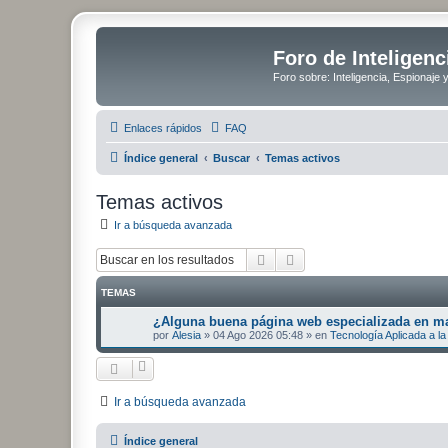
Foro de Inteligenc
Foro sobre: Inteligencia, Espionaje 
Enlaces rápidos
FAQ
Índice general
Buscar
Temas activos
Temas activos
Ir a búsqueda avanzada
Buscar
Búsqueda avanzada
TEMAS
¿Alguna buena página web especializada en mat
por
Alesia
»
04 Ago 2026 05:48
» en
Tecnología Aplicada a la 
Ir a búsqueda avanzada
Índice general