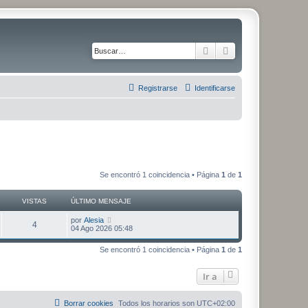
Buscar
Búsqueda avanza
Registrarse
Identificarse
Se encontró 1 coincidencia • Página
1
de
1
VISTAS
ÚLTIMO MENSAJE
Ú
por
Alesia
V
4
l
04 Ago 2026 05:48
t
i
i
Se encontró 1 coincidencia • Página
1
de
1
m
s
o
m
Ir a
t
e
n
s
a
a
Borrar cookies
Todos los horarios son
UTC+02:00