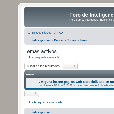
Foro de Inteligenc
Foro sobre: Inteligencia, Espionaje 
Enlaces rápidos
FAQ
Índice general
Buscar
Temas activos
Temas activos
Ir a búsqueda avanzada
Buscar
Búsqueda avanzada
TEMAS
¿Alguna buena página web especializada en mat
por
Alesia
»
04 Ago 2026 05:48
» en
Tecnología Aplicada a la 
Ir a búsqueda avanzada
Índice general