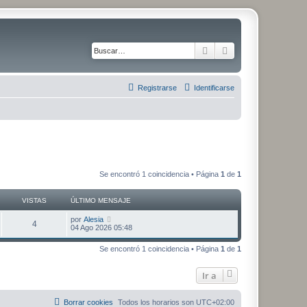
Buscar
Búsqueda avanza
Registrarse
Identificarse
Se encontró 1 coincidencia • Página
1
de
1
VISTAS
ÚLTIMO MENSAJE
Ú
por
Alesia
V
4
l
04 Ago 2026 05:48
t
i
i
Se encontró 1 coincidencia • Página
1
de
1
m
s
o
m
Ir a
t
e
n
s
a
a
Borrar cookies
Todos los horarios son
UTC+02:00