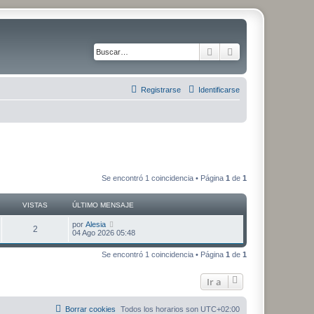
Buscar
Búsqueda avanza
Registrarse
Identificarse
Se encontró 1 coincidencia • Página
1
de
1
VISTAS
ÚLTIMO MENSAJE
Ú
por
Alesia
V
2
l
04 Ago 2026 05:48
t
i
i
Se encontró 1 coincidencia • Página
1
de
1
m
s
o
m
Ir a
t
e
n
s
a
a
Borrar cookies
Todos los horarios son
UTC+02:00