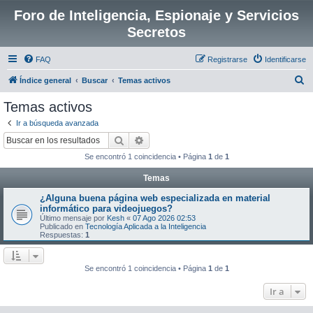
Foro de Inteligencia, Espionaje y Servicios
Secretos
FAQ
Registrarse
Identificarse
B
Índice general
Buscar
Temas activos
u
Temas activos
s
Ir a búsqueda avanzada
c
Buscar
Búsqueda avanzada
a
Se encontró 1 coincidencia • Página
1
de
1
r
Temas
¿Alguna buena página web especializada en material
informático para videojuegos?
Último mensaje por
Kesh
«
07 Ago 2026 02:53
Publicado en
Tecnología Aplicada a la Inteligencia
Respuestas:
1
Se encontró 1 coincidencia • Página
1
de
1
Ir a