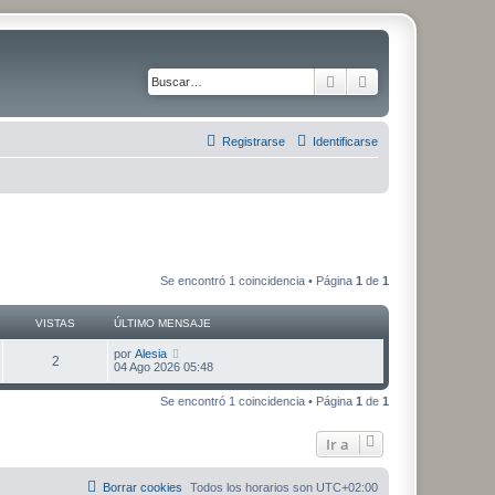
Buscar
Búsqueda avanza
Registrarse
Identificarse
Se encontró 1 coincidencia • Página
1
de
1
VISTAS
ÚLTIMO MENSAJE
Ú
por
Alesia
V
2
l
04 Ago 2026 05:48
t
i
i
Se encontró 1 coincidencia • Página
1
de
1
m
s
o
m
Ir a
t
e
n
s
a
a
Borrar cookies
Todos los horarios son
UTC+02:00