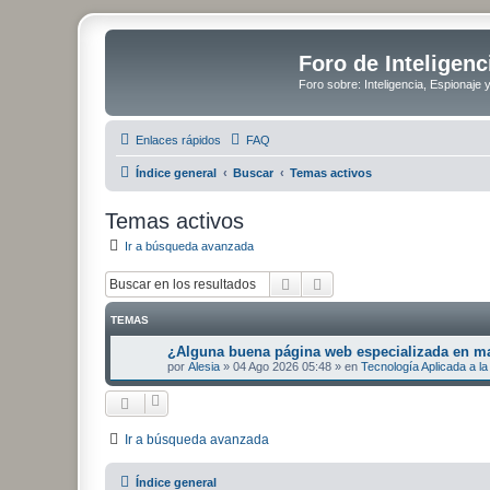
Foro de Inteligenc
Foro sobre: Inteligencia, Espionaje 
Enlaces rápidos
FAQ
Índice general
Buscar
Temas activos
Temas activos
Ir a búsqueda avanzada
Buscar
Búsqueda avanzada
TEMAS
¿Alguna buena página web especializada en mat
por
Alesia
»
04 Ago 2026 05:48
» en
Tecnología Aplicada a la 
Ir a búsqueda avanzada
Índice general