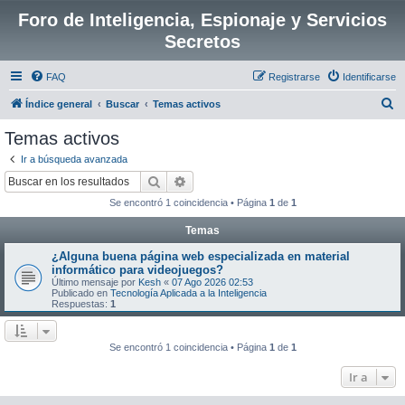
Foro de Inteligencia, Espionaje y Servicios
Secretos
FAQ
Registrarse
Identificarse
B
Índice general
Buscar
Temas activos
u
Temas activos
s
Ir a búsqueda avanzada
c
Buscar
Búsqueda avanzada
a
Se encontró 1 coincidencia • Página
1
de
1
r
Temas
¿Alguna buena página web especializada en material
informático para videojuegos?
Último mensaje por
Kesh
«
07 Ago 2026 02:53
Publicado en
Tecnología Aplicada a la Inteligencia
Respuestas:
1
Se encontró 1 coincidencia • Página
1
de
1
Ir a