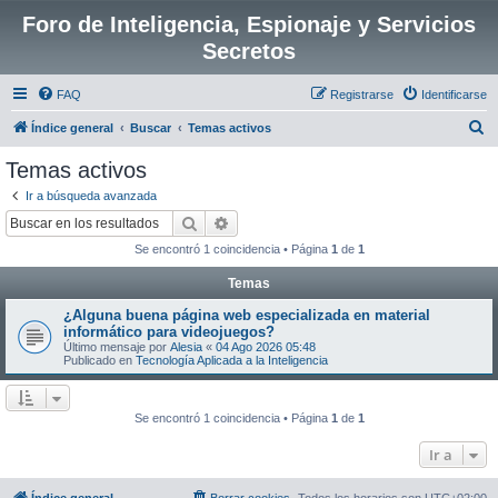
Foro de Inteligencia, Espionaje y Servicios
Secretos
FAQ
Registrarse
Identificarse
B
Índice general
Buscar
Temas activos
u
Temas activos
s
Ir a búsqueda avanzada
c
Buscar
Búsqueda avanzada
a
Se encontró 1 coincidencia • Página
1
de
1
r
Temas
¿Alguna buena página web especializada en material
informático para videojuegos?
Último mensaje por
Alesia
«
04 Ago 2026 05:48
Publicado en
Tecnología Aplicada a la Inteligencia
Se encontró 1 coincidencia • Página
1
de
1
Ir a
Índice general
Borrar cookies
Todos los horarios son
UTC+02:00