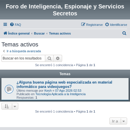
Foro de Inteligencia, Espionaje y Servicios
Secretos
FAQ
Registrarse
Identificarse
B
Índice general
Buscar
Temas activos
u
Temas activos
s
Ir a búsqueda avanzada
c
Buscar
Búsqueda avanzada
a
Se encontró 1 coincidencia • Página
1
de
1
r
Temas
¿Alguna buena página web especializada en material
informático para videojuegos?
Último mensaje por
Kesh
«
07 Ago 2026 02:53
Publicado en
Tecnología Aplicada a la Inteligencia
Respuestas:
1
Se encontró 1 coincidencia • Página
1
de
1
Ir a