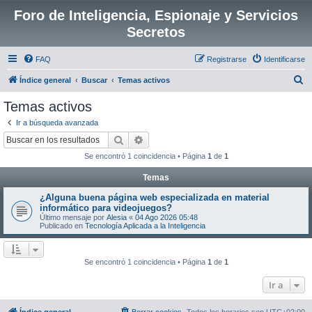
Foro de Inteligencia, Espionaje y Servicios
Secretos
FAQ
Registrarse
Identificarse
B
Índice general
Buscar
Temas activos
u
Temas activos
s
Ir a búsqueda avanzada
c
Buscar
Búsqueda avanzada
a
Se encontró 1 coincidencia • Página
1
de
1
r
Temas
¿Alguna buena página web especializada en material
informático para videojuegos?
Último mensaje por
Alesia
«
04 Ago 2026 05:48
Publicado en
Tecnología Aplicada a la Inteligencia
Se encontró 1 coincidencia • Página
1
de
1
Ir a
Índice general
Borrar cookies
Todos los horarios son
UTC+02:00