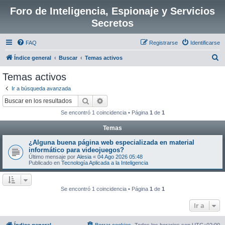
Foro de Inteligencia, Espionaje y Servicios
Secretos
FAQ
Registrarse
Identificarse
B
Índice general
Buscar
Temas activos
u
Temas activos
s
Ir a búsqueda avanzada
c
Buscar
Búsqueda avanzada
a
Se encontró 1 coincidencia • Página
1
de
1
r
Temas
¿Alguna buena página web especializada en material
informático para videojuegos?
Último mensaje por
Alesia
«
04 Ago 2026 05:48
Publicado en
Tecnología Aplicada a la Inteligencia
Se encontró 1 coincidencia • Página
1
de
1
Ir a
Índice general
Borrar cookies
Todos los horarios son
UTC+02:00