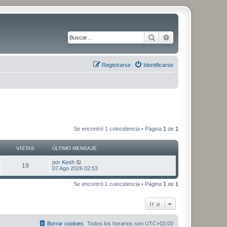
Buscar
Búsqueda avanza
Registrarse
Identificarse
Se encontró 1 coincidencia • Página
1
de
1
VISTAS
ÚLTIMO MENSAJE
Ú
por
Kesh
V
19
l
07 Ago 2026 02:53
t
i
i
Se encontró 1 coincidencia • Página
1
de
1
m
s
o
m
Ir a
t
e
n
s
a
a
Borrar cookies
Todos los horarios son
UTC+02:00