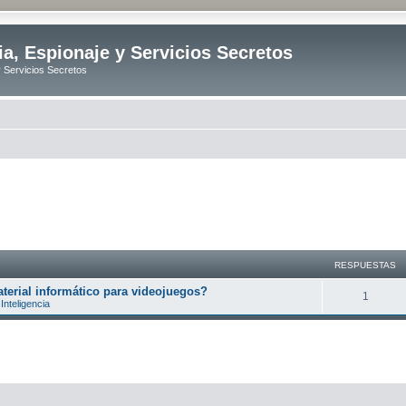
ia, Espionaje y Servicios Secretos
y Servicios Secretos
RESPUESTAS
erial informático para videojuegos?
R
1
Inteligencia
e
s
p
u