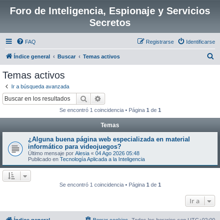
Foro de Inteligencia, Espionaje y Servicios
Secretos
FAQ
Registrarse
Identificarse
B
Índice general
Buscar
Temas activos
u
Temas activos
s
Ir a búsqueda avanzada
c
Buscar
Búsqueda avanzada
a
Se encontró 1 coincidencia • Página
1
de
1
r
Temas
¿Alguna buena página web especializada en material
informático para videojuegos?
Último mensaje por
Alesia
«
04 Ago 2026 05:48
Publicado en
Tecnología Aplicada a la Inteligencia
Se encontró 1 coincidencia • Página
1
de
1
Ir a
Índice general
Borrar cookies
Todos los horarios son
UTC+02:00