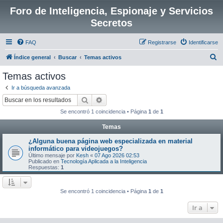
Foro de Inteligencia, Espionaje y Servicios
Secretos
FAQ
Registrarse
Identificarse
B
Índice general
Buscar
Temas activos
u
Temas activos
s
Ir a búsqueda avanzada
c
Buscar
Búsqueda avanzada
a
Se encontró 1 coincidencia • Página
1
de
1
r
Temas
¿Alguna buena página web especializada en material
informático para videojuegos?
Último mensaje por
Kesh
«
07 Ago 2026 02:53
Publicado en
Tecnología Aplicada a la Inteligencia
Respuestas:
1
Se encontró 1 coincidencia • Página
1
de
1
Ir a