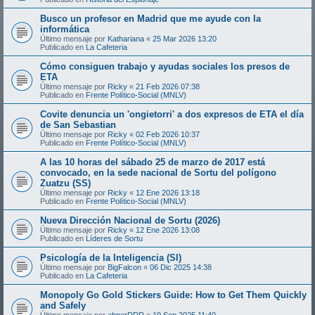
Busco un profesor en Madrid que me ayude con la
informática
Último mensaje por
Kathariana
«
25 Mar 2026 13:20
Publicado en
La Cafeteria
Cómo consiguen trabajo y ayudas sociales los presos de
ETA
Último mensaje por
Ricky
«
21 Feb 2026 07:38
Publicado en
Frente Político-Social (MNLV)
Covite denuncia un 'ongietorri' a dos expresos de ETA el día
de San Sebastian
Último mensaje por
Ricky
«
02 Feb 2026 10:37
Publicado en
Frente Político-Social (MNLV)
A las 10 horas del sábado 25 de marzo de 2017 está
convocado, en la sede nacional de Sortu del polígono
Zuatzu (SS)
Último mensaje por
Ricky
«
12 Ene 2026 13:18
Publicado en
Frente Político-Social (MNLV)
Nueva Dirección Nacional de Sortu (2026)
Último mensaje por
Ricky
«
12 Ene 2026 13:08
Publicado en
Líderes de Sortu
Psicología de la Inteligencia (SI)
Último mensaje por
BigFalcon
«
06 Dic 2025 14:38
Publicado en
La Cafeteria
Monopoly Go Gold Stickers Guide: How to Get Them Quickly
and Safely
Último mensaje por
abnerRRR
«
19 Sep 2025 11:40