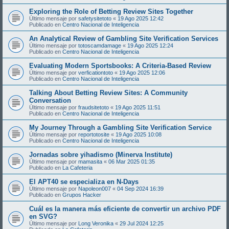
Exploring the Role of Betting Review Sites Together
Último mensaje por
safetysitetoto
«
19 Ago 2025 12:42
Publicado en
Centro Nacional de Inteligencia
An Analytical Review of Gambling Site Verification Services
Último mensaje por
totoscamdamage
«
19 Ago 2025 12:24
Publicado en
Centro Nacional de Inteligencia
Evaluating Modern Sportsbooks: A Criteria-Based Review
Último mensaje por
verficationtoto
«
19 Ago 2025 12:06
Publicado en
Centro Nacional de Inteligencia
Talking About Betting Review Sites: A Community
Conversation
Último mensaje por
fraudsitetoto
«
19 Ago 2025 11:51
Publicado en
Centro Nacional de Inteligencia
My Journey Through a Gambling Site Verification Service
Último mensaje por
reportotosite
«
19 Ago 2025 10:08
Publicado en
Centro Nacional de Inteligencia
Jornadas sobre yihadismo (Minerva Institute)
Último mensaje por
mamasita
«
06 Mar 2025 01:35
Publicado en
La Cafeteria
El APT40 se especializa en N-Days
Último mensaje por
Napoleon007
«
04 Sep 2024 16:39
Publicado en
Grupos Hacker
Cuál es la manera más eficiente de convertir un archivo PDF
en SVG?
Último mensaje por
Long Veronika
«
29 Jul 2024 12:25