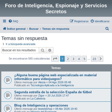
Foro de Inteligencia, Espionaje y Servicios
Secretos
FAQ
Registrarse
Identificarse
B
Índice general
Buscar
Temas sin respuesta
u
Temas sin respuesta
s
Ir a búsqueda avanzada
c
Buscar
Búsqueda avanzada
a
Página
1
de
23
1
2
3
4
5
23
Sigui
Se encontraron 565 coincidencias
r
…
Temas
¿Alguna buena página web especializada en material
informático para videojuegos?
Último mensaje por
Alesia
«
04 Ago 2026 05:48
Publicado en
Tecnología Aplicada a la Inteligencia
Segunda estrella de la selección España de fútbol
Último mensaje por
Zigor
«
20 Jul 2026 17:47
Publicado en
La Cafeteria
Blog de Inteligencia y operaciones
Último mensaje por
lewisbishop
«
09 Abr 2026 19:40
Publicado en
Historia del Espionaje