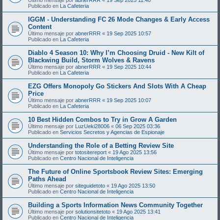
Publicado en
La Cafeteria
IGGM - Understanding FC 26 Mode Changes & Early Access
Content
Último mensaje por
abnerRRR
«
19 Sep 2025 10:57
Publicado en
La Cafeteria
Diablo 4 Season 10: Why I’m Choosing Druid - New Kilt of
Blackwing Build, Storm Wolves & Ravens
Último mensaje por
abnerRRR
«
19 Sep 2025 10:44
Publicado en
La Cafeteria
EZG Offers Monopoly Go Stickers And Slots With A Cheap
Price
Último mensaje por
abnerRRR
«
19 Sep 2025 10:07
Publicado en
La Cafeteria
10 Best Hidden Combos to Try in Grow A Garden
Último mensaje por
LuzUeki28006
«
06 Sep 2025 03:36
Publicado en
Servicios Secretos y Agencias de Espionaje
Understanding the Role of a Betting Review Site
Último mensaje por
totositereport
«
19 Ago 2025 13:56
Publicado en
Centro Nacional de Inteligencia
The Future of Online Sportsbook Review Sites: Emerging
Paths Ahead
Último mensaje por
siteguidetoto
«
19 Ago 2025 13:50
Publicado en
Centro Nacional de Inteligencia
Building a Sports Information News Community Together
Último mensaje por
solutionsitetoto
«
19 Ago 2025 13:41
Publicado en
Centro Nacional de Inteligencia