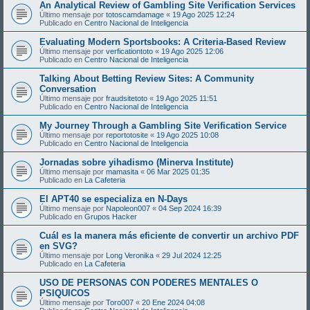
An Analytical Review of Gambling Site Verification Services
Último mensaje por
totoscamdamage
«
19 Ago 2025 12:24
Publicado en
Centro Nacional de Inteligencia
Evaluating Modern Sportsbooks: A Criteria-Based Review
Último mensaje por
verficationtoto
«
19 Ago 2025 12:06
Publicado en
Centro Nacional de Inteligencia
Talking About Betting Review Sites: A Community
Conversation
Último mensaje por
fraudsitetoto
«
19 Ago 2025 11:51
Publicado en
Centro Nacional de Inteligencia
My Journey Through a Gambling Site Verification Service
Último mensaje por
reportotosite
«
19 Ago 2025 10:08
Publicado en
Centro Nacional de Inteligencia
Jornadas sobre yihadismo (Minerva Institute)
Último mensaje por
mamasita
«
06 Mar 2025 01:35
Publicado en
La Cafeteria
El APT40 se especializa en N-Days
Último mensaje por
Napoleon007
«
04 Sep 2024 16:39
Publicado en
Grupos Hacker
Cuál es la manera más eficiente de convertir un archivo PDF
en SVG?
Último mensaje por
Long Veronika
«
29 Jul 2024 12:25
Publicado en
La Cafeteria
USO DE PERSONAS CON PODERES MENTALES O
PSIQUICOS
Último mensaje por
Toro007
«
20 Ene 2024 04:08