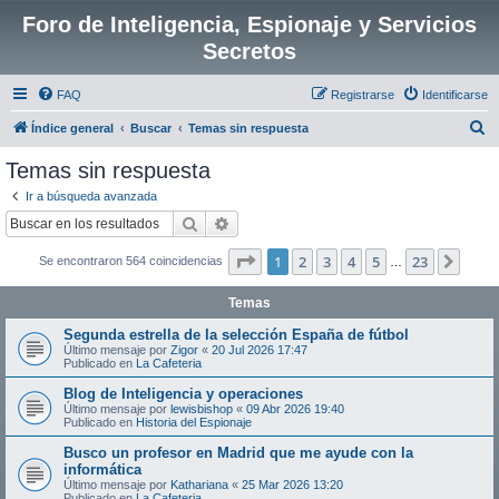
Foro de Inteligencia, Espionaje y Servicios
Secretos
FAQ
Registrarse
Identificarse
B
Índice general
Buscar
Temas sin respuesta
u
Temas sin respuesta
s
Ir a búsqueda avanzada
c
Buscar
Búsqueda avanzada
a
Página
1
de
23
1
2
3
4
5
23
Sigui
Se encontraron 564 coincidencias
r
…
Temas
Segunda estrella de la selección España de fútbol
Último mensaje por
Zigor
«
20 Jul 2026 17:47
Publicado en
La Cafeteria
Blog de Inteligencia y operaciones
Último mensaje por
lewisbishop
«
09 Abr 2026 19:40
Publicado en
Historia del Espionaje
Busco un profesor en Madrid que me ayude con la
informática
Último mensaje por
Kathariana
«
25 Mar 2026 13:20
Publicado en
La Cafeteria