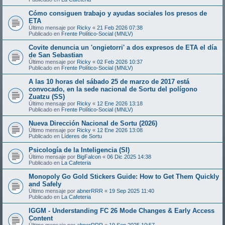
Cómo consiguen trabajo y ayudas sociales los presos de
ETA
Último mensaje por
Ricky
«
21 Feb 2026 07:38
Publicado en
Frente Político-Social (MNLV)
Covite denuncia un 'ongietorri' a dos expresos de ETA el día
de San Sebastian
Último mensaje por
Ricky
«
02 Feb 2026 10:37
Publicado en
Frente Político-Social (MNLV)
A las 10 horas del sábado 25 de marzo de 2017 está
convocado, en la sede nacional de Sortu del polígono
Zuatzu (SS)
Último mensaje por
Ricky
«
12 Ene 2026 13:18
Publicado en
Frente Político-Social (MNLV)
Nueva Dirección Nacional de Sortu (2026)
Último mensaje por
Ricky
«
12 Ene 2026 13:08
Publicado en
Líderes de Sortu
Psicología de la Inteligencia (SI)
Último mensaje por
BigFalcon
«
06 Dic 2025 14:38
Publicado en
La Cafeteria
Monopoly Go Gold Stickers Guide: How to Get Them Quickly
and Safely
Último mensaje por
abnerRRR
«
19 Sep 2025 11:40
Publicado en
La Cafeteria
IGGM - Understanding FC 26 Mode Changes & Early Access
Content
Último mensaje por
abnerRRR
«
19 Sep 2025 10:57