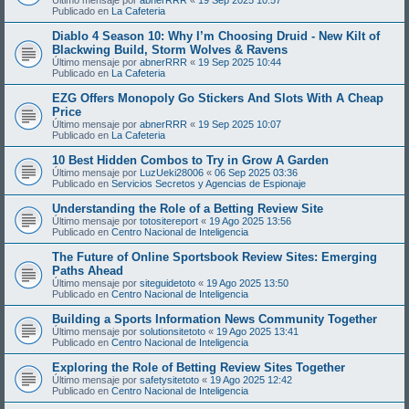
Publicado en
La Cafeteria
Diablo 4 Season 10: Why I’m Choosing Druid - New Kilt of
Blackwing Build, Storm Wolves & Ravens
Último mensaje por
abnerRRR
«
19 Sep 2025 10:44
Publicado en
La Cafeteria
EZG Offers Monopoly Go Stickers And Slots With A Cheap
Price
Último mensaje por
abnerRRR
«
19 Sep 2025 10:07
Publicado en
La Cafeteria
10 Best Hidden Combos to Try in Grow A Garden
Último mensaje por
LuzUeki28006
«
06 Sep 2025 03:36
Publicado en
Servicios Secretos y Agencias de Espionaje
Understanding the Role of a Betting Review Site
Último mensaje por
totositereport
«
19 Ago 2025 13:56
Publicado en
Centro Nacional de Inteligencia
The Future of Online Sportsbook Review Sites: Emerging
Paths Ahead
Último mensaje por
siteguidetoto
«
19 Ago 2025 13:50
Publicado en
Centro Nacional de Inteligencia
Building a Sports Information News Community Together
Último mensaje por
solutionsitetoto
«
19 Ago 2025 13:41
Publicado en
Centro Nacional de Inteligencia
Exploring the Role of Betting Review Sites Together
Último mensaje por
safetysitetoto
«
19 Ago 2025 12:42
Publicado en
Centro Nacional de Inteligencia