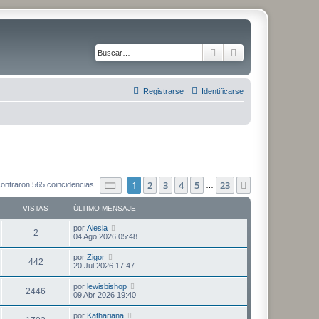
Buscar
Búsqueda avanza
Registrarse
Identificarse
Página
1
de
23
1
2
3
4
5
23
Siguiente
ontraron 565 coincidencias
…
VISTAS
ÚLTIMO MENSAJE
Ú
por
Alesia
V
2
l
04 Ago 2026 05:48
t
i
i
Ú
por
Zigor
V
442
m
l
20 Jul 2026 17:47
s
o
t
m
i
i
Ú
por
lewisbishop
t
e
V
2446
m
l
09 Abr 2026 19:40
n
s
o
t
s
a
m
i
i
a
Ú
por
Kathariana
t
e