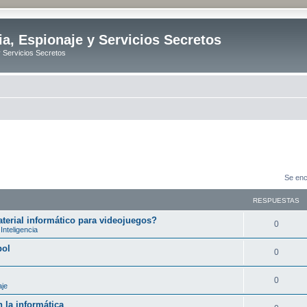
ia, Espionaje y Servicios Secretos
y Servicios Secretos
Se enc
RESPUESTAS
erial informático para videojuegos?
R
0
Inteligencia
e
bol
R
0
s
e
p
R
0
aje
s
u
e
 la informática
p