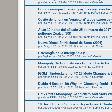
por
Kathariana
»
25 Mar 2026 13:20
» en
La Cafeteria
Cómo consiguen trabajo y ayudas sociales los
por
Ricky
»
21 Feb 2026 07:38
» en
Frente Político-Social 
Covite denuncia un 'ongietorri' a dos expresos
por
Ricky
»
02 Feb 2026 10:37
» en
Frente Político-Social 
A las 10 horas del sábado 25 de marzo de 2017 
polígono Zuatzu (SS)
por
Ricky
»
12 Ene 2026 13:18
» en
Frente Político-Social 
Nueva Dirección Nacional de Sortu (2026)
por
Ricky
»
12 Ene 2026 13:08
» en
Líderes de Sortu
Psicología de la Inteligencia (SI)
por
BigFalcon
»
06 Dic 2025 14:38
» en
La Cafeteria
Monopoly Go Gold Stickers Guide: How to Get 
por
abnerRRR
»
19 Sep 2025 11:40
» en
La Cafeteria
IGGM - Understanding FC 26 Mode Changes & E
por
abnerRRR
»
19 Sep 2025 10:57
» en
La Cafeteria
Diablo 4 Season 10: Why I’m Choosing Druid - 
por
abnerRRR
»
19 Sep 2025 10:44
» en
La Cafeteria
EZG Offers Monopoly Go Stickers And Slots Wi
por
abnerRRR
»
19 Sep 2025 10:07
» en
La Cafeteria
10 Best Hidden Combos to Try in Grow A Gard
por
LuzUeki28006
»
06 Sep 2025 03:36
» en
Servicios Secr