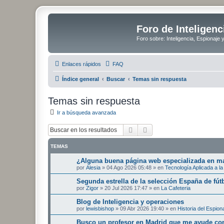
Foro de Inteligenc
Foro sobre: Inteligencia, Espionaje 
Enlaces rápidos
FAQ
Índice general
Buscar
Temas sin respuesta
Temas sin respuesta
Ir a búsqueda avanzada
Buscar
Búsqueda avanzada
TEMAS
¿Alguna buena página web especializada en mat
por
Alesia
»
04 Ago 2026 05:48
» en
Tecnología Aplicada a la 
Segunda estrella de la selección España de fút
por
Zigor
»
20 Jul 2026 17:47
» en
La Cafeteria
Blog de Inteligencia y operaciones
por
lewisbishop
»
09 Abr 2026 19:40
» en
Historia del Espion
Busco un profesor en Madrid que me ayude con