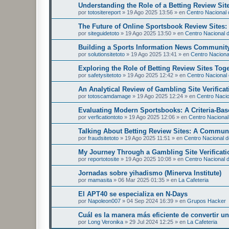
Understanding the Role of a Betting Review Sit
por
totositereport
»
19 Ago 2025 13:56
» en
Centro Nacional d
The Future of Online Sportsbook Review Sites
por
siteguidetoto
»
19 Ago 2025 13:50
» en
Centro Nacional d
Building a Sports Information News Communit
por
solutionsitetoto
»
19 Ago 2025 13:41
» en
Centro Nacional
Exploring the Role of Betting Review Sites Tog
por
safetysitetoto
»
19 Ago 2025 12:42
» en
Centro Nacional 
An Analytical Review of Gambling Site Verificat
por
totoscamdamage
»
19 Ago 2025 12:24
» en
Centro Nacion
Evaluating Modern Sportsbooks: A Criteria-Ba
por
verficationtoto
»
19 Ago 2025 12:06
» en
Centro Nacional 
Talking About Betting Review Sites: A Commun
por
fraudsitetoto
»
19 Ago 2025 11:51
» en
Centro Nacional de
My Journey Through a Gambling Site Verificati
por
reportotosite
»
19 Ago 2025 10:08
» en
Centro Nacional d
Jornadas sobre yihadismo (Minerva Institute)
por
mamasita
»
06 Mar 2025 01:35
» en
La Cafeteria
El APT40 se especializa en N-Days
por
Napoleon007
»
04 Sep 2024 16:39
» en
Grupos Hacker
Cuál es la manera más eficiente de convertir 
por
Long Veronika
»
29 Jul 2024 12:25
» en
La Cafeteria