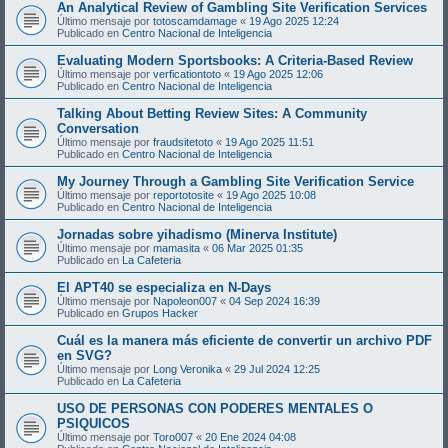
An Analytical Review of Gambling Site Verification Services
Último mensaje por
totoscamdamage
«
19 Ago 2025 12:24
Publicado en
Centro Nacional de Inteligencia
Evaluating Modern Sportsbooks: A Criteria-Based Review
Último mensaje por
verficationtoto
«
19 Ago 2025 12:06
Publicado en
Centro Nacional de Inteligencia
Talking About Betting Review Sites: A Community
Conversation
Último mensaje por
fraudsitetoto
«
19 Ago 2025 11:51
Publicado en
Centro Nacional de Inteligencia
My Journey Through a Gambling Site Verification Service
Último mensaje por
reportotosite
«
19 Ago 2025 10:08
Publicado en
Centro Nacional de Inteligencia
Jornadas sobre yihadismo (Minerva Institute)
Último mensaje por
mamasita
«
06 Mar 2025 01:35
Publicado en
La Cafeteria
El APT40 se especializa en N-Days
Último mensaje por
Napoleon007
«
04 Sep 2024 16:39
Publicado en
Grupos Hacker
Cuál es la manera más eficiente de convertir un archivo PDF
en SVG?
Último mensaje por
Long Veronika
«
29 Jul 2024 12:25
Publicado en
La Cafeteria
USO DE PERSONAS CON PODERES MENTALES O
PSIQUICOS
Último mensaje por
Toro007
«
20 Ene 2024 04:08