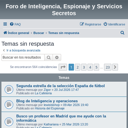
Foro de Inteligencia, Espionaje y Servicios
Secretos
FAQ
Registrarse
Identificarse
B
Índice general
Buscar
Temas sin respuesta
u
Temas sin respuesta
s
Ir a búsqueda avanzada
c
Buscar
Búsqueda avanzada
a
Página
1
de
23
1
2
3
4
5
23
Sigui
Se encontraron 564 coincidencias
r
…
Temas
Segunda estrella de la selección España de fútbol
Último mensaje por
Zigor
«
20 Jul 2026 17:47
Publicado en
La Cafeteria
Blog de Inteligencia y operaciones
Último mensaje por
lewisbishop
«
09 Abr 2026 19:40
Publicado en
Historia del Espionaje
Busco un profesor en Madrid que me ayude con la
informática
Último mensaje por
Kathariana
«
25 Mar 2026 13:20
Publicado en
La Cafeteria