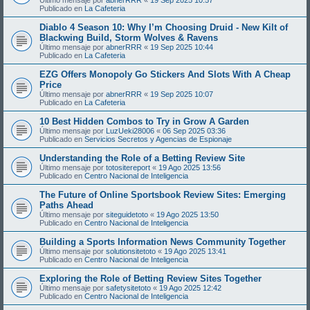
Publicado en
La Cafeteria
Diablo 4 Season 10: Why I’m Choosing Druid - New Kilt of
Blackwing Build, Storm Wolves & Ravens
Último mensaje por
abnerRRR
«
19 Sep 2025 10:44
Publicado en
La Cafeteria
EZG Offers Monopoly Go Stickers And Slots With A Cheap
Price
Último mensaje por
abnerRRR
«
19 Sep 2025 10:07
Publicado en
La Cafeteria
10 Best Hidden Combos to Try in Grow A Garden
Último mensaje por
LuzUeki28006
«
06 Sep 2025 03:36
Publicado en
Servicios Secretos y Agencias de Espionaje
Understanding the Role of a Betting Review Site
Último mensaje por
totositereport
«
19 Ago 2025 13:56
Publicado en
Centro Nacional de Inteligencia
The Future of Online Sportsbook Review Sites: Emerging
Paths Ahead
Último mensaje por
siteguidetoto
«
19 Ago 2025 13:50
Publicado en
Centro Nacional de Inteligencia
Building a Sports Information News Community Together
Último mensaje por
solutionsitetoto
«
19 Ago 2025 13:41
Publicado en
Centro Nacional de Inteligencia
Exploring the Role of Betting Review Sites Together
Último mensaje por
safetysitetoto
«
19 Ago 2025 12:42
Publicado en
Centro Nacional de Inteligencia