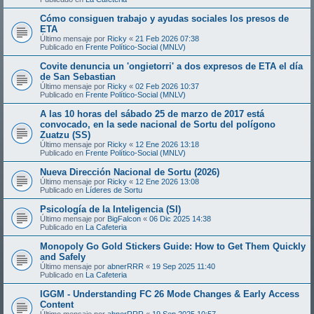
Cómo consiguen trabajo y ayudas sociales los presos de
ETA
Último mensaje por
Ricky
«
21 Feb 2026 07:38
Publicado en
Frente Político-Social (MNLV)
Covite denuncia un 'ongietorri' a dos expresos de ETA el día
de San Sebastian
Último mensaje por
Ricky
«
02 Feb 2026 10:37
Publicado en
Frente Político-Social (MNLV)
A las 10 horas del sábado 25 de marzo de 2017 está
convocado, en la sede nacional de Sortu del polígono
Zuatzu (SS)
Último mensaje por
Ricky
«
12 Ene 2026 13:18
Publicado en
Frente Político-Social (MNLV)
Nueva Dirección Nacional de Sortu (2026)
Último mensaje por
Ricky
«
12 Ene 2026 13:08
Publicado en
Líderes de Sortu
Psicología de la Inteligencia (SI)
Último mensaje por
BigFalcon
«
06 Dic 2025 14:38
Publicado en
La Cafeteria
Monopoly Go Gold Stickers Guide: How to Get Them Quickly
and Safely
Último mensaje por
abnerRRR
«
19 Sep 2025 11:40
Publicado en
La Cafeteria
IGGM - Understanding FC 26 Mode Changes & Early Access
Content
Último mensaje por
abnerRRR
«
19 Sep 2025 10:57