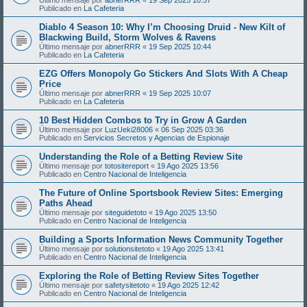
Publicado en
La Cafeteria
Diablo 4 Season 10: Why I’m Choosing Druid - New Kilt of
Blackwing Build, Storm Wolves & Ravens
Último mensaje por
abnerRRR
«
19 Sep 2025 10:44
Publicado en
La Cafeteria
EZG Offers Monopoly Go Stickers And Slots With A Cheap
Price
Último mensaje por
abnerRRR
«
19 Sep 2025 10:07
Publicado en
La Cafeteria
10 Best Hidden Combos to Try in Grow A Garden
Último mensaje por
LuzUeki28006
«
06 Sep 2025 03:36
Publicado en
Servicios Secretos y Agencias de Espionaje
Understanding the Role of a Betting Review Site
Último mensaje por
totositereport
«
19 Ago 2025 13:56
Publicado en
Centro Nacional de Inteligencia
The Future of Online Sportsbook Review Sites: Emerging
Paths Ahead
Último mensaje por
siteguidetoto
«
19 Ago 2025 13:50
Publicado en
Centro Nacional de Inteligencia
Building a Sports Information News Community Together
Último mensaje por
solutionsitetoto
«
19 Ago 2025 13:41
Publicado en
Centro Nacional de Inteligencia
Exploring the Role of Betting Review Sites Together
Último mensaje por
safetysitetoto
«
19 Ago 2025 12:42
Publicado en
Centro Nacional de Inteligencia