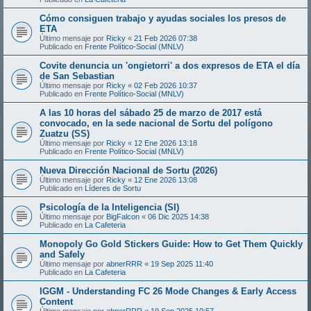
Cómo consiguen trabajo y ayudas sociales los presos de
ETA
Último mensaje por
Ricky
«
21 Feb 2026 07:38
Publicado en
Frente Político-Social (MNLV)
Covite denuncia un 'ongietorri' a dos expresos de ETA el día
de San Sebastian
Último mensaje por
Ricky
«
02 Feb 2026 10:37
Publicado en
Frente Político-Social (MNLV)
A las 10 horas del sábado 25 de marzo de 2017 está
convocado, en la sede nacional de Sortu del polígono
Zuatzu (SS)
Último mensaje por
Ricky
«
12 Ene 2026 13:18
Publicado en
Frente Político-Social (MNLV)
Nueva Dirección Nacional de Sortu (2026)
Último mensaje por
Ricky
«
12 Ene 2026 13:08
Publicado en
Líderes de Sortu
Psicología de la Inteligencia (SI)
Último mensaje por
BigFalcon
«
06 Dic 2025 14:38
Publicado en
La Cafeteria
Monopoly Go Gold Stickers Guide: How to Get Them Quickly
and Safely
Último mensaje por
abnerRRR
«
19 Sep 2025 11:40
Publicado en
La Cafeteria
IGGM - Understanding FC 26 Mode Changes & Early Access
Content
Último mensaje por
abnerRRR
«
19 Sep 2025 10:57