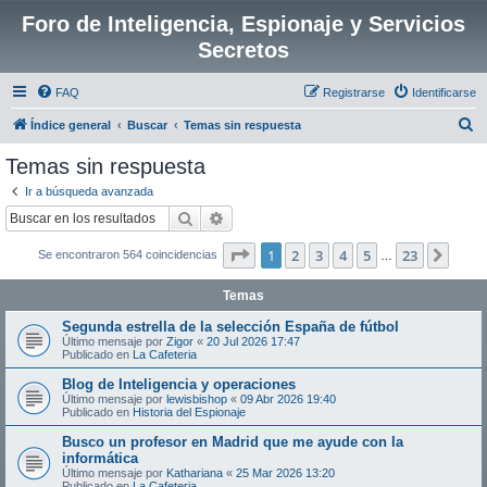
Foro de Inteligencia, Espionaje y Servicios
Secretos
FAQ
Registrarse
Identificarse
B
Índice general
Buscar
Temas sin respuesta
u
Temas sin respuesta
s
Ir a búsqueda avanzada
c
Buscar
Búsqueda avanzada
a
Página
1
de
23
1
2
3
4
5
23
Sigui
Se encontraron 564 coincidencias
r
…
Temas
Segunda estrella de la selección España de fútbol
Último mensaje por
Zigor
«
20 Jul 2026 17:47
Publicado en
La Cafeteria
Blog de Inteligencia y operaciones
Último mensaje por
lewisbishop
«
09 Abr 2026 19:40
Publicado en
Historia del Espionaje
Busco un profesor en Madrid que me ayude con la
informática
Último mensaje por
Kathariana
«
25 Mar 2026 13:20
Publicado en
La Cafeteria