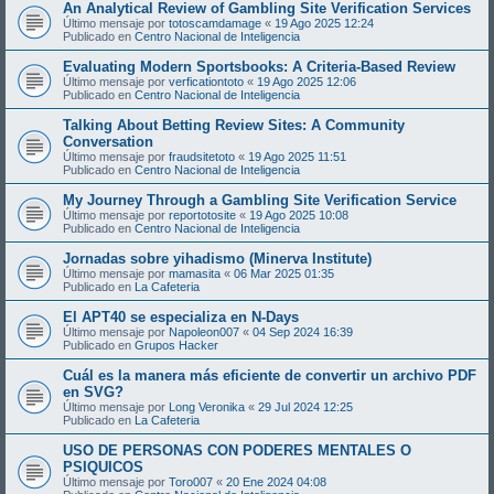
An Analytical Review of Gambling Site Verification Services
Último mensaje por
totoscamdamage
«
19 Ago 2025 12:24
Publicado en
Centro Nacional de Inteligencia
Evaluating Modern Sportsbooks: A Criteria-Based Review
Último mensaje por
verficationtoto
«
19 Ago 2025 12:06
Publicado en
Centro Nacional de Inteligencia
Talking About Betting Review Sites: A Community
Conversation
Último mensaje por
fraudsitetoto
«
19 Ago 2025 11:51
Publicado en
Centro Nacional de Inteligencia
My Journey Through a Gambling Site Verification Service
Último mensaje por
reportotosite
«
19 Ago 2025 10:08
Publicado en
Centro Nacional de Inteligencia
Jornadas sobre yihadismo (Minerva Institute)
Último mensaje por
mamasita
«
06 Mar 2025 01:35
Publicado en
La Cafeteria
El APT40 se especializa en N-Days
Último mensaje por
Napoleon007
«
04 Sep 2024 16:39
Publicado en
Grupos Hacker
Cuál es la manera más eficiente de convertir un archivo PDF
en SVG?
Último mensaje por
Long Veronika
«
29 Jul 2024 12:25
Publicado en
La Cafeteria
USO DE PERSONAS CON PODERES MENTALES O
PSIQUICOS
Último mensaje por
Toro007
«
20 Ene 2024 04:08