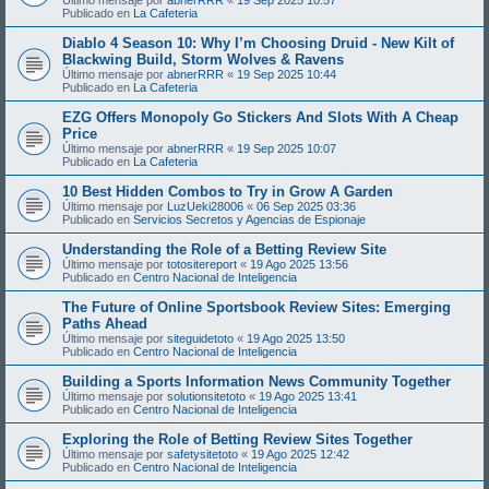
Publicado en
La Cafeteria
Diablo 4 Season 10: Why I’m Choosing Druid - New Kilt of
Blackwing Build, Storm Wolves & Ravens
Último mensaje por
abnerRRR
«
19 Sep 2025 10:44
Publicado en
La Cafeteria
EZG Offers Monopoly Go Stickers And Slots With A Cheap
Price
Último mensaje por
abnerRRR
«
19 Sep 2025 10:07
Publicado en
La Cafeteria
10 Best Hidden Combos to Try in Grow A Garden
Último mensaje por
LuzUeki28006
«
06 Sep 2025 03:36
Publicado en
Servicios Secretos y Agencias de Espionaje
Understanding the Role of a Betting Review Site
Último mensaje por
totositereport
«
19 Ago 2025 13:56
Publicado en
Centro Nacional de Inteligencia
The Future of Online Sportsbook Review Sites: Emerging
Paths Ahead
Último mensaje por
siteguidetoto
«
19 Ago 2025 13:50
Publicado en
Centro Nacional de Inteligencia
Building a Sports Information News Community Together
Último mensaje por
solutionsitetoto
«
19 Ago 2025 13:41
Publicado en
Centro Nacional de Inteligencia
Exploring the Role of Betting Review Sites Together
Último mensaje por
safetysitetoto
«
19 Ago 2025 12:42
Publicado en
Centro Nacional de Inteligencia