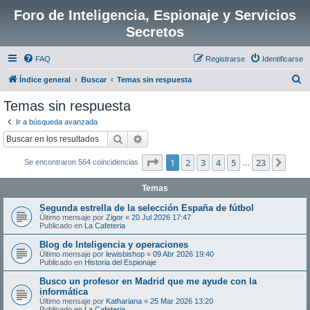
Foro de Inteligencia, Espionaje y Servicios
Secretos
FAQ
Registrarse
Identificarse
B
Índice general
Buscar
Temas sin respuesta
u
Temas sin respuesta
s
Ir a búsqueda avanzada
c
Buscar
Búsqueda avanzada
a
Página
1
de
23
1
2
3
4
5
23
Sigui
Se encontraron 564 coincidencias
r
…
Temas
Segunda estrella de la selección España de fútbol
Último mensaje por
Zigor
«
20 Jul 2026 17:47
Publicado en
La Cafeteria
Blog de Inteligencia y operaciones
Último mensaje por
lewisbishop
«
09 Abr 2026 19:40
Publicado en
Historia del Espionaje
Busco un profesor en Madrid que me ayude con la
informática
Último mensaje por
Kathariana
«
25 Mar 2026 13:20
Publicado en
La Cafeteria