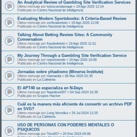
An Analytical Review of Gambling Site Verification Services
Último mensaje por
totoscamdamage
«
19 Ago 2025 12:24
Publicado en
Centro Nacional de Inteligencia
Evaluating Modern Sportsbooks: A Criteria-Based Review
Último mensaje por
verficationtoto
«
19 Ago 2025 12:06
Publicado en
Centro Nacional de Inteligencia
Talking About Betting Review Sites: A Community
Conversation
Último mensaje por
fraudsitetoto
«
19 Ago 2025 11:51
Publicado en
Centro Nacional de Inteligencia
My Journey Through a Gambling Site Verification Service
Último mensaje por
reportotosite
«
19 Ago 2025 10:08
Publicado en
Centro Nacional de Inteligencia
Jornadas sobre yihadismo (Minerva Institute)
Último mensaje por
mamasita
«
06 Mar 2025 01:35
Publicado en
La Cafeteria
El APT40 se especializa en N-Days
Último mensaje por
Napoleon007
«
04 Sep 2024 16:39
Publicado en
Grupos Hacker
Cuál es la manera más eficiente de convertir un archivo PDF
en SVG?
Último mensaje por
Long Veronika
«
29 Jul 2024 12:25
Publicado en
La Cafeteria
USO DE PERSONAS CON PODERES MENTALES O
PSIQUICOS
Último mensaje por
Toro007
«
20 Ene 2024 04:08