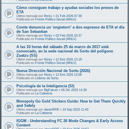
Cómo consiguen trabajo y ayudas sociales los presos de
ETA
Último mensaje por
Ricky
«
21 Feb 2026 07:38
Publicado en
Frente Político-Social (MNLV)
Covite denuncia un 'ongietorri' a dos expresos de ETA el día
de San Sebastian
Último mensaje por
Ricky
«
02 Feb 2026 10:37
Publicado en
Frente Político-Social (MNLV)
A las 10 horas del sábado 25 de marzo de 2017 está
convocado, en la sede nacional de Sortu del polígono
Zuatzu (SS)
Último mensaje por
Ricky
«
12 Ene 2026 13:18
Publicado en
Frente Político-Social (MNLV)
Nueva Dirección Nacional de Sortu (2026)
Último mensaje por
Ricky
«
12 Ene 2026 13:08
Publicado en
Líderes de Sortu
Psicología de la Inteligencia (SI)
Último mensaje por
BigFalcon
«
06 Dic 2025 14:38
Publicado en
La Cafeteria
Monopoly Go Gold Stickers Guide: How to Get Them Quickly
and Safely
Último mensaje por
abnerRRR
«
19 Sep 2025 11:40
Publicado en
La Cafeteria
IGGM - Understanding FC 26 Mode Changes & Early Access
Content
Último mensaje por
abnerRRR
«
19 Sep 2025 10:57