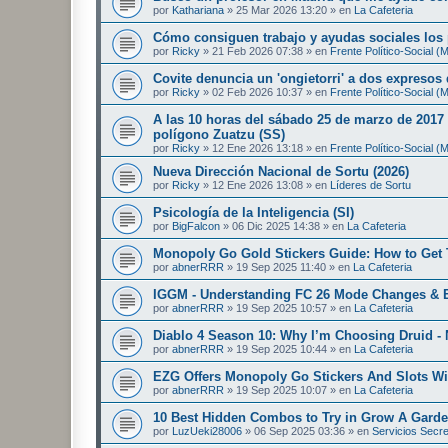
por
Kathariana
»
25 Mar 2026 13:20
» en
La Cafeteria
Cómo consiguen trabajo y ayudas sociales los
por
Ricky
»
21 Feb 2026 07:38
» en
Frente Político-Social 
Covite denuncia un 'ongietorri' a dos expresos
por
Ricky
»
02 Feb 2026 10:37
» en
Frente Político-Social 
A las 10 horas del sábado 25 de marzo de 2017 
polígono Zuatzu (SS)
por
Ricky
»
12 Ene 2026 13:18
» en
Frente Político-Social 
Nueva Dirección Nacional de Sortu (2026)
por
Ricky
»
12 Ene 2026 13:08
» en
Líderes de Sortu
Psicología de la Inteligencia (SI)
por
BigFalcon
»
06 Dic 2025 14:38
» en
La Cafeteria
Monopoly Go Gold Stickers Guide: How to Get 
por
abnerRRR
»
19 Sep 2025 11:40
» en
La Cafeteria
IGGM - Understanding FC 26 Mode Changes & E
por
abnerRRR
»
19 Sep 2025 10:57
» en
La Cafeteria
Diablo 4 Season 10: Why I’m Choosing Druid - 
por
abnerRRR
»
19 Sep 2025 10:44
» en
La Cafeteria
EZG Offers Monopoly Go Stickers And Slots Wi
por
abnerRRR
»
19 Sep 2025 10:07
» en
La Cafeteria
10 Best Hidden Combos to Try in Grow A Gard
por
LuzUeki28006
»
06 Sep 2025 03:36
» en
Servicios Secr