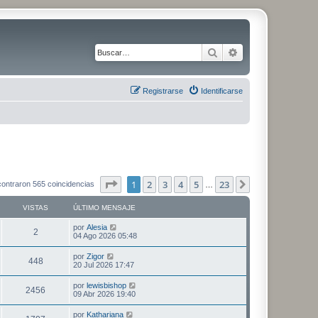
Buscar
Búsqueda avanza
Registrarse
Identificarse
Página
1
de
23
1
2
3
4
5
23
Siguiente
ontraron 565 coincidencias
…
VISTAS
ÚLTIMO MENSAJE
Ú
por
Alesia
V
2
l
04 Ago 2026 05:48
t
i
i
Ú
por
Zigor
V
448
m
l
20 Jul 2026 17:47
s
o
t
m
i
i
Ú
por
lewisbishop
t
e
V
2456
m
l
09 Abr 2026 19:40
n
s
o
t
s
a
m
i
i
a
Ú
por
Kathariana
t
e