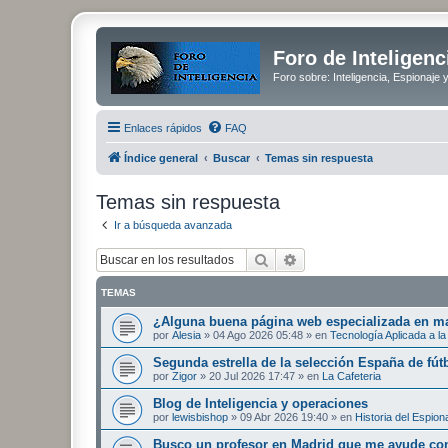
Foro de Inteligenc
Foro sobre: Inteligencia, Espionaje 
Enlaces rápidos
FAQ
Índice general
Buscar
Temas sin respuesta
Temas sin respuesta
Ir a búsqueda avanzada
Buscar
Búsqueda avanzada
TEMAS
¿Alguna buena página web especializada en mat
por
Alesia
»
04 Ago 2026 05:48
» en
Tecnología Aplicada a la 
Segunda estrella de la selección España de fút
por
Zigor
»
20 Jul 2026 17:47
» en
La Cafeteria
Blog de Inteligencia y operaciones
por
lewisbishop
»
09 Abr 2026 19:40
» en
Historia del Espion
Busco un profesor en Madrid que me ayude con