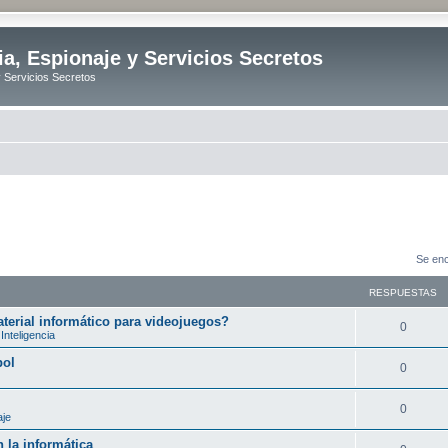
ia, Espionaje y Servicios Secretos
y Servicios Secretos
Se enc
RESPUESTAS
erial informático para videojuegos?
R
0
Inteligencia
e
bol
R
0
s
e
p
R
0
aje
s
u
e
 la informática
p