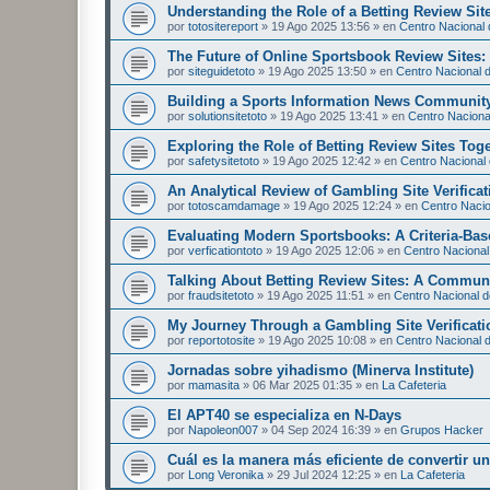
Understanding the Role of a Betting Review Sit
por
totositereport
»
19 Ago 2025 13:56
» en
Centro Nacional d
The Future of Online Sportsbook Review Sites
por
siteguidetoto
»
19 Ago 2025 13:50
» en
Centro Nacional d
Building a Sports Information News Communit
por
solutionsitetoto
»
19 Ago 2025 13:41
» en
Centro Nacional
Exploring the Role of Betting Review Sites Tog
por
safetysitetoto
»
19 Ago 2025 12:42
» en
Centro Nacional 
An Analytical Review of Gambling Site Verificat
por
totoscamdamage
»
19 Ago 2025 12:24
» en
Centro Nacion
Evaluating Modern Sportsbooks: A Criteria-Ba
por
verficationtoto
»
19 Ago 2025 12:06
» en
Centro Nacional 
Talking About Betting Review Sites: A Commun
por
fraudsitetoto
»
19 Ago 2025 11:51
» en
Centro Nacional de
My Journey Through a Gambling Site Verificati
por
reportotosite
»
19 Ago 2025 10:08
» en
Centro Nacional d
Jornadas sobre yihadismo (Minerva Institute)
por
mamasita
»
06 Mar 2025 01:35
» en
La Cafeteria
El APT40 se especializa en N-Days
por
Napoleon007
»
04 Sep 2024 16:39
» en
Grupos Hacker
Cuál es la manera más eficiente de convertir 
por
Long Veronika
»
29 Jul 2024 12:25
» en
La Cafeteria