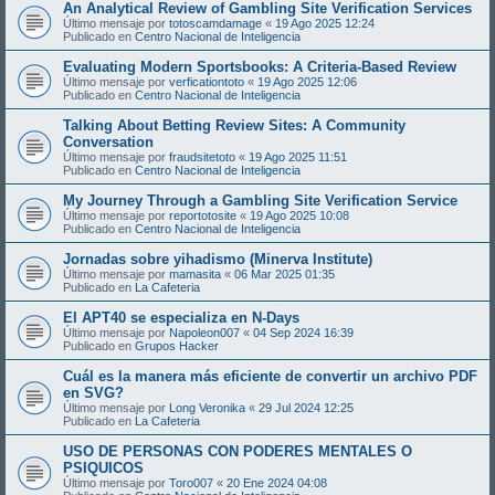
An Analytical Review of Gambling Site Verification Services
Último mensaje por
totoscamdamage
«
19 Ago 2025 12:24
Publicado en
Centro Nacional de Inteligencia
Evaluating Modern Sportsbooks: A Criteria-Based Review
Último mensaje por
verficationtoto
«
19 Ago 2025 12:06
Publicado en
Centro Nacional de Inteligencia
Talking About Betting Review Sites: A Community
Conversation
Último mensaje por
fraudsitetoto
«
19 Ago 2025 11:51
Publicado en
Centro Nacional de Inteligencia
My Journey Through a Gambling Site Verification Service
Último mensaje por
reportotosite
«
19 Ago 2025 10:08
Publicado en
Centro Nacional de Inteligencia
Jornadas sobre yihadismo (Minerva Institute)
Último mensaje por
mamasita
«
06 Mar 2025 01:35
Publicado en
La Cafeteria
El APT40 se especializa en N-Days
Último mensaje por
Napoleon007
«
04 Sep 2024 16:39
Publicado en
Grupos Hacker
Cuál es la manera más eficiente de convertir un archivo PDF
en SVG?
Último mensaje por
Long Veronika
«
29 Jul 2024 12:25
Publicado en
La Cafeteria
USO DE PERSONAS CON PODERES MENTALES O
PSIQUICOS
Último mensaje por
Toro007
«
20 Ene 2024 04:08