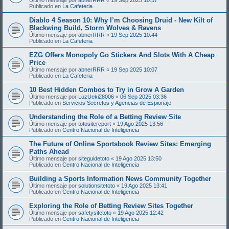
Publicado en
La Cafeteria
Diablo 4 Season 10: Why I’m Choosing Druid - New Kilt of
Blackwing Build, Storm Wolves & Ravens
Último mensaje por
abnerRRR
«
19 Sep 2025 10:44
Publicado en
La Cafeteria
EZG Offers Monopoly Go Stickers And Slots With A Cheap
Price
Último mensaje por
abnerRRR
«
19 Sep 2025 10:07
Publicado en
La Cafeteria
10 Best Hidden Combos to Try in Grow A Garden
Último mensaje por
LuzUeki28006
«
06 Sep 2025 03:36
Publicado en
Servicios Secretos y Agencias de Espionaje
Understanding the Role of a Betting Review Site
Último mensaje por
totositereport
«
19 Ago 2025 13:56
Publicado en
Centro Nacional de Inteligencia
The Future of Online Sportsbook Review Sites: Emerging
Paths Ahead
Último mensaje por
siteguidetoto
«
19 Ago 2025 13:50
Publicado en
Centro Nacional de Inteligencia
Building a Sports Information News Community Together
Último mensaje por
solutionsitetoto
«
19 Ago 2025 13:41
Publicado en
Centro Nacional de Inteligencia
Exploring the Role of Betting Review Sites Together
Último mensaje por
safetysitetoto
«
19 Ago 2025 12:42
Publicado en
Centro Nacional de Inteligencia