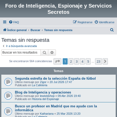
Foro de Inteligencia, Espionaje y Servicios
Secretos
FAQ
Registrarse
Identificarse
B
Índice general
Buscar
Temas sin respuesta
u
Temas sin respuesta
s
Ir a búsqueda avanzada
c
Buscar
Búsqueda avanzada
a
Página
1
de
23
1
2
3
4
5
23
Sigui
Se encontraron 564 coincidencias
r
…
Temas
Segunda estrella de la selección España de fútbol
Último mensaje por
Zigor
«
20 Jul 2026 17:47
Publicado en
La Cafeteria
Blog de Inteligencia y operaciones
Último mensaje por
lewisbishop
«
09 Abr 2026 19:40
Publicado en
Historia del Espionaje
Busco un profesor en Madrid que me ayude con la
informática
Último mensaje por
Kathariana
«
25 Mar 2026 13:20
Publicado en
La Cafeteria