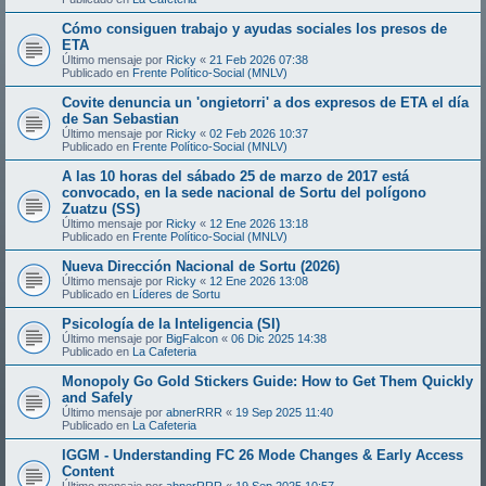
Cómo consiguen trabajo y ayudas sociales los presos de
ETA
Último mensaje por
Ricky
«
21 Feb 2026 07:38
Publicado en
Frente Político-Social (MNLV)
Covite denuncia un 'ongietorri' a dos expresos de ETA el día
de San Sebastian
Último mensaje por
Ricky
«
02 Feb 2026 10:37
Publicado en
Frente Político-Social (MNLV)
A las 10 horas del sábado 25 de marzo de 2017 está
convocado, en la sede nacional de Sortu del polígono
Zuatzu (SS)
Último mensaje por
Ricky
«
12 Ene 2026 13:18
Publicado en
Frente Político-Social (MNLV)
Nueva Dirección Nacional de Sortu (2026)
Último mensaje por
Ricky
«
12 Ene 2026 13:08
Publicado en
Líderes de Sortu
Psicología de la Inteligencia (SI)
Último mensaje por
BigFalcon
«
06 Dic 2025 14:38
Publicado en
La Cafeteria
Monopoly Go Gold Stickers Guide: How to Get Them Quickly
and Safely
Último mensaje por
abnerRRR
«
19 Sep 2025 11:40
Publicado en
La Cafeteria
IGGM - Understanding FC 26 Mode Changes & Early Access
Content
Último mensaje por
abnerRRR
«
19 Sep 2025 10:57